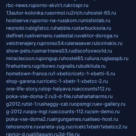
rbc-news.ru
porno-skvirt.ru
krospr.ru
13autor-kolonka.ru
sormol.ru
2rich.ru
hostel-65.ru
hostserve.ru
porno-na-russkom.ru
mishinlab.ru
neznobi.ru
bigfatcc.ru
habble.ru
starbucksvia.ru
delfinet.ru
silvernano.ru
elestal.ru
vektor-doroga.ru
velotrenajery.ru
pronso54.ru
lenasever.ru
lovinskix.ru
show-pets.ru
smartnews03.ru
discofoxworld.ru
miraclecoon.ru
pongup.ru
hostel65.ru
liura.ru
glasspb.ru
firehunters.ru
gribowo.ru
gnalis.ru
bulkitula.ru
hometown-france.ru
1-xbeticricetc-1-xbetti-5.ru
shop-garena.ru
cricetc-1-xbetr-1-xbetcc-2.ru
one-life-story.ru
top-halyava.ru
accounts112.ru
poka-vse-doma-2.ru
3-d-file.ru
hahahaharms.ru
g2012.ru
tst-1.ru
shaggy-cat.ru
opsmgr.ru
ev-gallery.ru
g-2012.ru
ops-mgr.ru
accounts-112.ru
csm-demo.ru
poka-vse-doma2.ru
airgungames.ru
allseo-host.ru
tehosmotre.ru
varieta-yug.ru
cricetc1xbetr1xbetcc2.ru
raytor-d.ru
atillagunn.ru
3d-file.ru