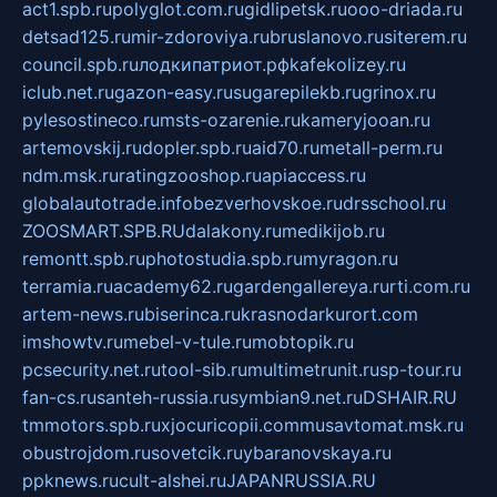
act1.spb.ru
polyglot.com.ru
gidlipetsk.ru
ooo-driada.ru
detsad125.ru
mir-zdoroviya.ru
bruslanovo.ru
siterem.ru
council.spb.ru
лодкипатриот.рф
kafekolizey.ru
iclub.net.ru
gazon-easy.ru
sugarepilekb.ru
grinox.ru
pylesostineco.ru
msts-ozarenie.ru
kameryjooan.ru
artemovskij.ru
dopler.spb.ru
aid70.ru
metall-perm.ru
ndm.msk.ru
ratingzooshop.ru
apiaccess.ru
globalautotrade.info
bezverhovskoe.ru
drsschool.ru
ZOOSMART.SPB.RU
dalakony.ru
medikijob.ru
remontt.spb.ru
photostudia.spb.ru
myragon.ru
terramia.ru
academy62.ru
gardengallereya.ru
rti.com.ru
artem-news.ru
biserinca.ru
krasnodarkurort.com
imshowtv.ru
mebel-v-tule.ru
mobtopik.ru
pcsecurity.net.ru
tool-sib.ru
multimetrunit.ru
sp-tour.ru
fan-cs.ru
santeh-russia.ru
symbian9.net.ru
DSHAIR.RU
tmmotors.spb.ru
xjocuricopii.com
musavtomat.msk.ru
obustrojdom.ru
sovetcik.ru
ybaranovskaya.ru
ppknews.ru
cult-alshei.ru
JAPANRUSSIA.RU