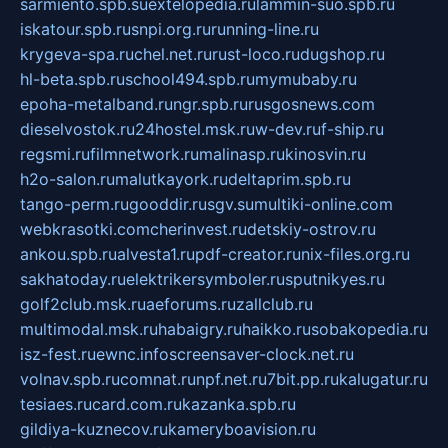
sarmiento.spb.su
extelopedia.ru
lammin-suo.spb.ru
iskatour.spb.ru
snpi.org.ru
running-line.ru
krygeva-spa.ru
chel.net.ru
rust-loco.ru
dugshop.ru
hl-beta.spb.ru
school494.spb.ru
mymubaby.ru
epoha-metalband.ru
ngr.spb.ru
rusgosnews.com
dieselvostok.ru
24hostel.msk.ru
w-dev.ru
f-ship.ru
regsmi.ru
filmnetwork.ru
malinasp.ru
kinosvin.ru
h2o-salon.ru
malutkayork.ru
deltaprim.spb.ru
tango-perm.ru
gooddir.ru
sgv.su
multiki-online.com
webkrasotki.com
cherinvest.ru
detskiy-ostrov.ru
ankou.spb.ru
alvesta1.ru
pdf-creator.ru
nix-files.org.ru
sakhatoday.ru
elektrikersymboler.ru
sputnikyes.ru
golf2club.msk.ru
aeforums.ru
zallclub.ru
multimodal.msk.ru
habaigry.ru
haikko.ru
sobakopedia.ru
isz-fest.ru
ewnc.info
screensaver-clock.net.ru
volnav.spb.ru
comnat.ru
npf.net.ru
7bit.pp.ru
kalugatur.ru
tesiaes.ru
card.com.ru
kazanka.spb.ru
gildiya-kuznecov.ru
kameryboavision.ru