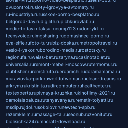
ovucontrol.ru
sloty-igrovyye-avtomaty.ru
ru-industriya.ru
russkoe-porno-besplatno.ru
belgorod-day.ru
digilith.ru
pichkurovlab.ru
medic-today.ru
taksu.ru
comp123.ru
don-ykt.ru
teensvoice.ru
imgsharing.ru
domashnee-porno.ru
eva-elfie.ru
foto-tur.ru
biz-doska.ru
metropoltravel.ru
veslo-i-yakor.ru
borodino-media.ru
rostotsky.ru
regionufa.ru
weiss-bet.ru
zaryna.ru
casinotablet.ru
universalia.ru
remont-mebeli-moscow.ru
termomur.ru
clubfisher.ru
remstirufa.ru
erdamchi.ru
doramamama.ru
muraviovka-park.ru
worldofwoman.ru
clean-dreams.ru
arkrym.ru
kristinita.ru
dircomputer.ru
healthenter.ru
textexperts.ru
pivnaya-kruzhka.ru
kinofilmy-2021.ru
demolalapaluza.ru
tanyavanya.ru
remstir-tolyatti.ru
msdip.ru
jdol.ru
sokolovr.ru
newtech-spb.ru
rezemkleim.ru
massage-tai.ru
seonub.ru
zvonitut.ru
biolisichka24.ru
mncraft-download.ru