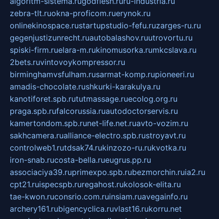
algoritm-sistema.ru
godflesh.ru
ru-industria.ru
zebra-tlt.ru
okna-proficom.ru
erynok.ru
onlinekinospace.ru
startupstudio-fefu.ru
zarges-ru.ru
gegenjustizunrecht.ru
autobalashov.ru
utrovortu.ru
spiski-firm.ru
elara-m.ru
kinomusorka.ru
mkcslava.ru
2bets.ru
vintovoykompressor.ru
birminghamvsfulham.ru
sarmat-komp.ru
pioneeri.ru
amadis-chocolate.ru
shkurki-karakulya.ru
kanotiforet.spb.ru
tutmassage.ru
ecolog.org.ru
praga.spb.ru
falcorussia.ru
autodoctorservis.ru
kamertondom.spb.ru
net-life.net.ru
avto-vozim.ru
sakhcamera.ru
alliance-electro.spb.ru
stroyavt.ru
controlweb1.ru
tdsak74.ru
kinzozo-ru.ru
kvotka.ru
iron-snab.ru
costa-bella.ru
eugrus.pp.ru
associaciya39.ru
primexpo.spb.ru
bezmorchin.ru
ia2.ru
cpt21.ru
ispecspb.ru
regahost.ru
kolosok-elita.ru
tae-kwon.ru
consrio.com.ru
insiam.ru
avegainfo.ru
archery161.ru
bigencyclica.ru
vlast16.ru
korru.net