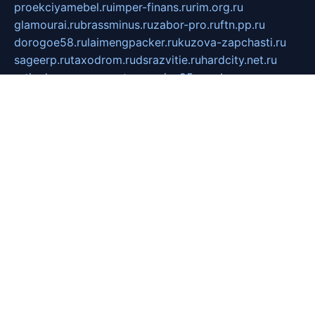
proekciyamebel.ru
imper-finans.ru
rim.org.ru
glamourai.ru
brassminus.ru
zabor-pro.ru
ftn.pp.ru
dorogoe58.ru
laimengpacker.ru
kuzova-zapchasti.ru
sageerp.ru
taxodrom.ru
dsrazvitie.ru
hardcity.net.ru
ratinghomegames.ru
topservice25.ru
gubernyan.ru
gtglasslined.ru
ii4.ru
tssport.spb.ru
andorra24.com
blackwallstreet.ru
oboimos.ru
optim-doors.com.ru
ikuch.ru
nycr.org.ru
npa21.ru
vremya-ch.spb.ru
desert000.ru
ivtorgi.ru
ifiori.ru
catalog-statei.ru
dcv.org.ru
spetsmaster174.ru
ipkameryhiseeu.ru
dum26.ru
ruspol.spb.ru
fr-opendp.ru
kam-solnyshko.ru
cheyenne-arapaho.ru
sevzapmetal.spb.ru
ted-lapidus.spb.ru
parasite-eliminator.ru
sigma-complete.ru
modernworld.ru
dama-moda.ru
eholot-group.ru
sk-nvkz.ru
DRONGOLD.RU
democratia2.ru
i-farmer.ru
mass-sport.org
jablonex.spb.ru
bookmess.ru
linkword.ru
refineua.com.ru
cs-spec.net.ru
altay-mebel.ru