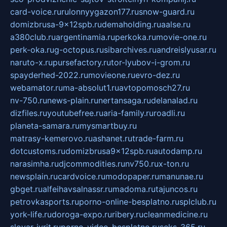
card-voice.ru
rulonnyygazon177.ru
snow-guard.ru
domizbrusa-9x12spb.ru
demaholding.ru
aalse.ru
a380club.ru
argentinamia.ru
perkoka.ru
movie-one.ru
perk-oka.ru
g-octopus.ru
sibarchives.ru
andreislyusar.ru
naruto-x.ru
pursefactory.ru
tor-lyubov-i-grom.ru
spayderhed-2022.ru
movieone.ru
evro-dez.ru
webamator.ru
ma-absolut1.ru
avtopomosch27.ru
nv-750.ru
news-plain.ru
nertansaga.ru
delanalad.ru
dizfiles.ru
youtubefree.ru
aria-family.ru
roadli.ru
planeta-samara.ru
mysmartbuy.ru
matrasy-kemerovo.ru
ashanet.ru
trade-farm.ru
dotcustoms.ru
domizbrusa9x12spb.ru
autodamp.ru
narasimha.ru
djcommodities.ru
nv750.ru
x-ton.ru
newsplain.ru
cardvoice.ru
modopaper.ru
manunae.ru
gbget.ru
alfeihavsalnassr.ru
madoma.ru
tajuncos.ru
petrovkasports.ru
porno-online-besplatno.ru
splclub.ru
york-life.ru
doroga-expo.ru
ribery.ru
cleanmedicine.ru
slovar-ivrit.ru
porno-video-besplatno.ru
seks-365.ru