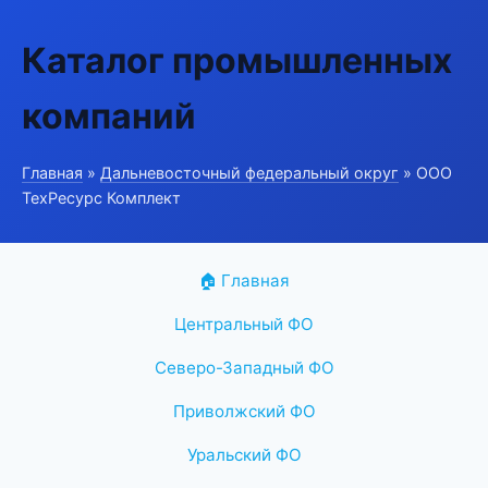
Каталог промышленных
компаний
Главная
»
Дальневосточный федеральный округ
» ООО
ТехРесурс Комплект
🏠 Главная
Центральный ФО
Северо-Западный ФО
Приволжский ФО
Уральский ФО