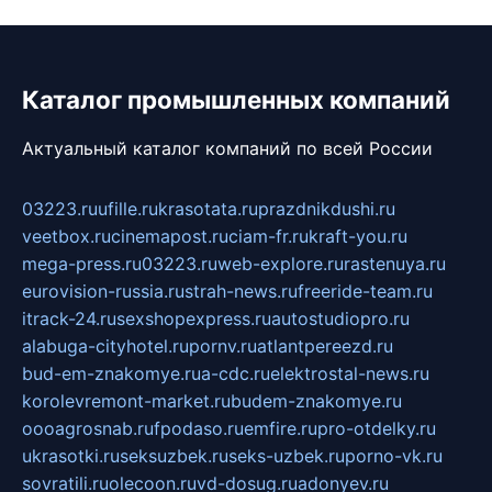
Каталог промышленных компаний
Актуальный каталог компаний по всей России
03223.ru
ufille.ru
krasotata.ru
prazdnikdushi.ru
veetbox.ru
cinemapost.ru
ciam-fr.ru
kraft-you.ru
mega-press.ru
03223.ru
web-explore.ru
rastenuya.ru
eurovision-russia.ru
strah-news.ru
freeride-team.ru
itrack-24.ru
sexshopexpress.ru
autostudiopro.ru
alabuga-cityhotel.ru
pornv.ru
atlantpereezd.ru
bud-em-znakomye.ru
a-cdc.ru
elektrostal-news.ru
korolevremont-market.ru
budem-znakomye.ru
oooagrosnab.ru
fpodaso.ru
emfire.ru
pro-otdelky.ru
ukrasotki.ru
seksuzbek.ru
seks-uzbek.ru
porno-vk.ru
sovratili.ru
olecoon.ru
vd-dosug.ru
adonyev.ru