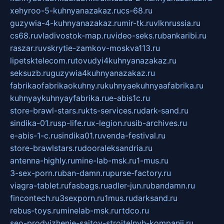
xehyroo-5-kuhnyanazakaz.ru
cs-68.ru
guzywia-4-kuhnyanazakaz.ru
mir-tk.ru
vlknrussia.ru
cs68.ru
vladivostok-map.ru
video-seks.ru
bankaribi.ru
raszar.ru
vskrytie-zamkov-moskva113.ru
lipetsktelecom.ru
tovudyi4kuhnyanazakaz.ru
seksuzb.ru
guzywia4kuhnyanazakaz.ru
fabrikaofabrikaokuhny.ru
kuhnyaekuhnyaafabrika.ru
kuhnyaykuhnyayfabrika.ru
e-abis1c.ru
store-brawl-stars.ru
kts-services.ru
dark-sand.ru
sindika-01.ru
sp-life.ru
x-legion.ru
sib-archives.ru
e-abis-1-c.ru
sindika01.ru
venda-festival.ru
store-brawlstars.ru
dooraleksandria.ru
antenna-highly.ru
mine-lab-msk.ru
1-mus.ru
3-sex-porn.ru
ban-damn.ru
purse-factory.ru
viagra-tablet.ru
fasbags.ru
adler-jun.ru
bandamn.ru
fincontech.ru
3sexporn.ru
1mus.ru
darksand.ru
rebus-toys.ru
minelab-msk.ru
rtdco.ru
seo-prodvizhenie-sajtov-stroitelnyh-kompanij.ru