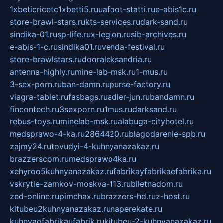
1xbeticricetc1xbetti5.ru
uafoot-statti.ru
e-abis1c.ru
store-brawl-stars.ru
kts-services.ru
dark-sand.ru
sindika-01.ru
sp-life.ru
x-legion.ru
sib-archives.ru
e-abis-1-c.ru
sindika01.ru
venda-festival.ru
store-brawlstars.ru
dooraleksandria.ru
antenna-highly.ru
mine-lab-msk.ru
1-mus.ru
3-sex-porn.ru
ban-damn.ru
purse-factory.ru
viagra-tablet.ru
fasbags.ru
adler-jun.ru
bandamn.ru
fincontech.ru
3sexporn.ru
1mus.ru
darksand.ru
rebus-toys.ru
minelab-msk.ru
alabuga-cityhotel.ru
medsprawo-4-ka.ru
2864420.ru
blagodarenie-spb.ru
zajmy24.ru
tovudyi-4-kuhnyanazakaz.ru
brazzerscom.ru
medsprawo4ka.ru
xehyroo5kuhnyanazakaz.ru
fabrikayfabrikaefabrika.ru
vskrytie-zamkov-moskva-113.ru
biletnadom.ru
zed-online.ru
pimchax.ru
brazzers-hd.ru
z-host.ru
kitubeu2kuhnyanazakaz.ru
naperekate.ru
kuhnyaofabrikaufabrik.ru
kitubeu-2-kuhnyanazakaz.ru