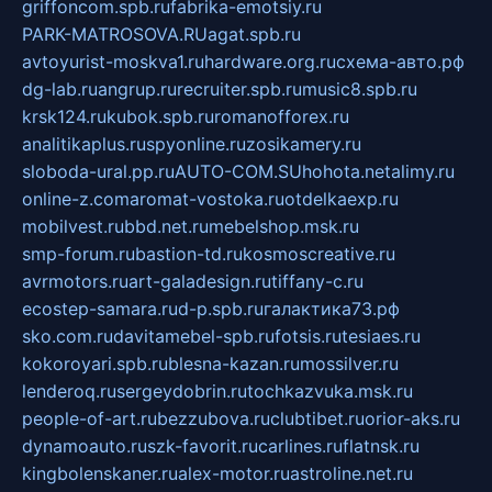
griffoncom.spb.ru
fabrika-emotsiy.ru
PARK-MATROSOVA.RU
agat.spb.ru
avtoyurist-moskva1.ru
hardware.org.ru
схема-авто.рф
dg-lab.ru
angrup.ru
recruiter.spb.ru
music8.spb.ru
krsk124.ru
kubok.spb.ru
romanofforex.ru
analitikaplus.ru
spyonline.ru
zosikamery.ru
sloboda-ural.pp.ru
AUTO-COM.SU
hohota.net
alimy.ru
online-z.com
aromat-vostoka.ru
otdelkaexp.ru
mobilvest.ru
bbd.net.ru
mebelshop.msk.ru
smp-forum.ru
bastion-td.ru
kosmoscreative.ru
avrmotors.ru
art-galadesign.ru
tiffany-c.ru
ecostep-samara.ru
d-p.spb.ru
галактика73.рф
sko.com.ru
davitamebel-spb.ru
fotsis.ru
tesiaes.ru
kokoroyari.spb.ru
blesna-kazan.ru
mossilver.ru
lenderoq.ru
sergeydobrin.ru
tochkazvuka.msk.ru
people-of-art.ru
bezzubova.ru
clubtibet.ru
orior-aks.ru
dynamoauto.ru
szk-favorit.ru
carlines.ru
flatnsk.ru
kingbolenskaner.ru
alex-motor.ru
astroline.net.ru