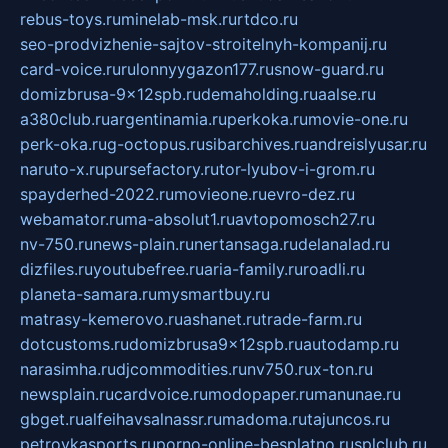
rebus-toys.ru
minelab-msk.ru
rtdco.ru
seo-prodvizhenie-sajtov-stroitelnyh-kompanij.ru
card-voice.ru
rulonnyygazon177.ru
snow-guard.ru
domizbrusa-9x12spb.ru
demaholding.ru
aalse.ru
a380club.ru
argentinamia.ru
perkoka.ru
movie-one.ru
perk-oka.ru
g-octopus.ru
sibarchives.ru
andreislyusar.ru
naruto-x.ru
pursefactory.ru
tor-lyubov-i-grom.ru
spayderhed-2022.ru
movieone.ru
evro-dez.ru
webamator.ru
ma-absolut1.ru
avtopomosch27.ru
nv-750.ru
news-plain.ru
nertansaga.ru
delanalad.ru
dizfiles.ru
youtubefree.ru
aria-family.ru
roadli.ru
planeta-samara.ru
mysmartbuy.ru
matrasy-kemerovo.ru
ashanet.ru
trade-farm.ru
dotcustoms.ru
domizbrusa9x12spb.ru
autodamp.ru
narasimha.ru
djcommodities.ru
nv750.ru
x-ton.ru
newsplain.ru
cardvoice.ru
modopaper.ru
manunae.ru
gbget.ru
alfeihavsalnassr.ru
madoma.ru
tajuncos.ru
petrovkasports.ru
porno-online-besplatno.ru
splclub.ru