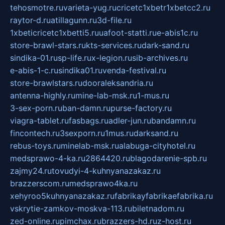
tehosmotre.ru
varieta-yug.ru
cricetc1xbetr1xbetcc2.ru
raytor-d.ru
atillagunn.ru
3d-file.ru
1xbeticricetc1xbetti5.ru
uafoot-statti.ru
e-abis1c.ru
store-brawl-stars.ru
kts-services.ru
dark-sand.ru
sindika-01.ru
sp-life.ru
x-legion.ru
sib-archives.ru
e-abis-1-c.ru
sindika01.ru
venda-festival.ru
store-brawlstars.ru
dooraleksandria.ru
antenna-highly.ru
mine-lab-msk.ru
1-mus.ru
3-sex-porn.ru
ban-damn.ru
purse-factory.ru
viagra-tablet.ru
fasbags.ru
adler-jun.ru
bandamn.ru
fincontech.ru
3sexporn.ru
1mus.ru
darksand.ru
rebus-toys.ru
minelab-msk.ru
alabuga-cityhotel.ru
medsprawo-4-ka.ru
2864420.ru
blagodarenie-spb.ru
zajmy24.ru
tovudyi-4-kuhnyanazakaz.ru
brazzerscom.ru
medsprawo4ka.ru
xehyroo5kuhnyanazakaz.ru
fabrikayfabrikaefabrika.ru
vskrytie-zamkov-moskva-113.ru
biletnadom.ru
zed-online.ru
pimchax.ru
brazzers-hd.ru
z-host.ru