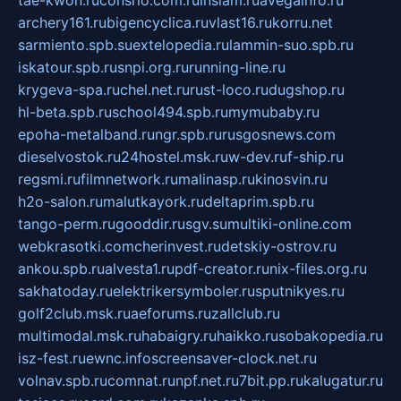
tae-kwon.ru
consrio.com.ru
insiam.ru
avegainfo.ru
archery161.ru
bigencyclica.ru
vlast16.ru
korru.net
sarmiento.spb.su
extelopedia.ru
lammin-suo.spb.ru
iskatour.spb.ru
snpi.org.ru
running-line.ru
krygeva-spa.ru
chel.net.ru
rust-loco.ru
dugshop.ru
hl-beta.spb.ru
school494.spb.ru
mymubaby.ru
epoha-metalband.ru
ngr.spb.ru
rusgosnews.com
dieselvostok.ru
24hostel.msk.ru
w-dev.ru
f-ship.ru
regsmi.ru
filmnetwork.ru
malinasp.ru
kinosvin.ru
h2o-salon.ru
malutkayork.ru
deltaprim.spb.ru
tango-perm.ru
gooddir.ru
sgv.su
multiki-online.com
webkrasotki.com
cherinvest.ru
detskiy-ostrov.ru
ankou.spb.ru
alvesta1.ru
pdf-creator.ru
nix-files.org.ru
sakhatoday.ru
elektrikersymboler.ru
sputnikyes.ru
golf2club.msk.ru
aeforums.ru
zallclub.ru
multimodal.msk.ru
habaigry.ru
haikko.ru
sobakopedia.ru
isz-fest.ru
ewnc.info
screensaver-clock.net.ru
volnav.spb.ru
comnat.ru
npf.net.ru
7bit.pp.ru
kalugatur.ru