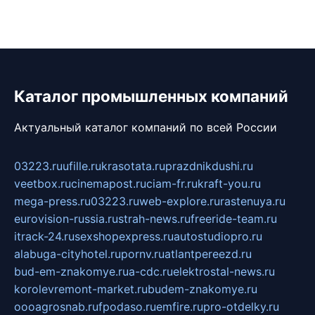
Каталог промышленных компаний
Актуальный каталог компаний по всей России
03223.ru
ufille.ru
krasotata.ru
prazdnikdushi.ru
veetbox.ru
cinemapost.ru
ciam-fr.ru
kraft-you.ru
mega-press.ru
03223.ru
web-explore.ru
rastenuya.ru
eurovision-russia.ru
strah-news.ru
freeride-team.ru
itrack-24.ru
sexshopexpress.ru
autostudiopro.ru
alabuga-cityhotel.ru
pornv.ru
atlantpereezd.ru
bud-em-znakomye.ru
a-cdc.ru
elektrostal-news.ru
korolevremont-market.ru
budem-znakomye.ru
oooagrosnab.ru
fpodaso.ru
emfire.ru
pro-otdelky.ru