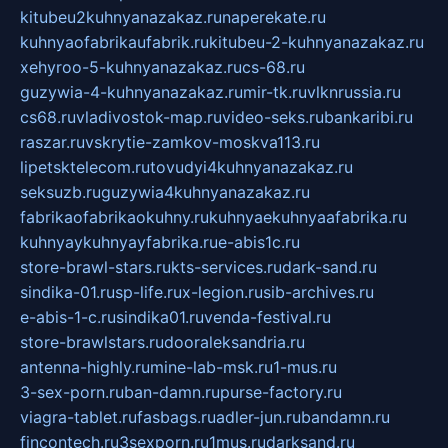
kitubeu2kuhnyanazakaz.ru
naperekate.ru
kuhnyaofabrikaufabrik.ru
kitubeu-2-kuhnyanazakaz.ru
xehyroo-5-kuhnyanazakaz.ru
cs-68.ru
guzywia-4-kuhnyanazakaz.ru
mir-tk.ru
vlknrussia.ru
cs68.ru
vladivostok-map.ru
video-seks.ru
bankaribi.ru
raszar.ru
vskrytie-zamkov-moskva113.ru
lipetsktelecom.ru
tovudyi4kuhnyanazakaz.ru
seksuzb.ru
guzywia4kuhnyanazakaz.ru
fabrikaofabrikaokuhny.ru
kuhnyaekuhnyaafabrika.ru
kuhnyaykuhnyayfabrika.ru
e-abis1c.ru
store-brawl-stars.ru
kts-services.ru
dark-sand.ru
sindika-01.ru
sp-life.ru
x-legion.ru
sib-archives.ru
e-abis-1-c.ru
sindika01.ru
venda-festival.ru
store-brawlstars.ru
dooraleksandria.ru
antenna-highly.ru
mine-lab-msk.ru
1-mus.ru
3-sex-porn.ru
ban-damn.ru
purse-factory.ru
viagra-tablet.ru
fasbags.ru
adler-jun.ru
bandamn.ru
fincontech.ru
3sexporn.ru
1mus.ru
darksand.ru