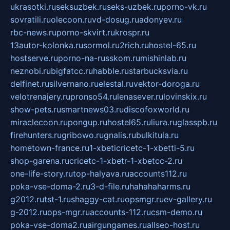
ukrasotki.ru
seksuzbek.ru
seks-uzbek.ru
porno-vk.ru
sovratili.ru
olecoon.ru
vd-dosug.ru
adonyev.ru
rbc-news.ru
porno-skvirt.ru
krospr.ru
13autor-kolonka.ru
sormol.ru
2rich.ru
hostel-65.ru
hostserve.ru
porno-na-russkom.ru
mishinlab.ru
neznobi.ru
bigfatcc.ru
habble.ru
starbucksvia.ru
delfinet.ru
silvernano.ru
elestal.ru
vektor-doroga.ru
velotrenajery.ru
pronso54.ru
lenasever.ru
lovinskix.ru
show-pets.ru
smartnews03.ru
discofoxworld.ru
miraclecoon.ru
pongup.ru
hostel65.ru
liura.ru
glasspb.ru
firehunters.ru
gribowo.ru
gnalis.ru
bulkitula.ru
hometown-france.ru
1-xbeticricetc-1-xbetti-5.ru
shop-garena.ru
cricetc-1-xbetr-1-xbetcc-2.ru
one-life-story.ru
top-halyava.ru
accounts112.ru
poka-vse-doma-2.ru
3-d-file.ru
hahahaharms.ru
g2012.ru
tst-1.ru
shaggy-cat.ru
opsmgr.ru
ev-gallery.ru
g-2012.ru
ops-mgr.ru
accounts-112.ru
csm-demo.ru
poka-vse-doma2.ru
airgungames.ru
allseo-host.ru