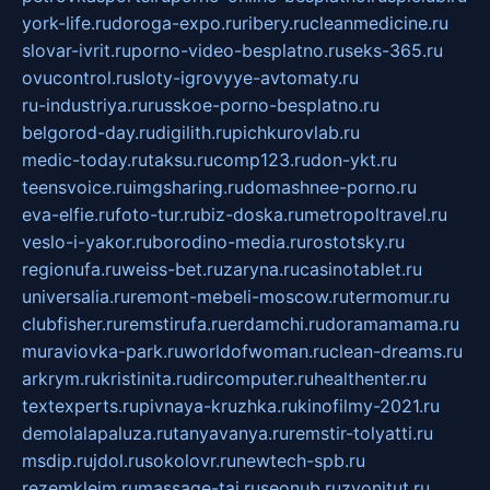
york-life.ru
doroga-expo.ru
ribery.ru
cleanmedicine.ru
slovar-ivrit.ru
porno-video-besplatno.ru
seks-365.ru
ovucontrol.ru
sloty-igrovyye-avtomaty.ru
ru-industriya.ru
russkoe-porno-besplatno.ru
belgorod-day.ru
digilith.ru
pichkurovlab.ru
medic-today.ru
taksu.ru
comp123.ru
don-ykt.ru
teensvoice.ru
imgsharing.ru
domashnee-porno.ru
eva-elfie.ru
foto-tur.ru
biz-doska.ru
metropoltravel.ru
veslo-i-yakor.ru
borodino-media.ru
rostotsky.ru
regionufa.ru
weiss-bet.ru
zaryna.ru
casinotablet.ru
universalia.ru
remont-mebeli-moscow.ru
termomur.ru
clubfisher.ru
remstirufa.ru
erdamchi.ru
doramamama.ru
muraviovka-park.ru
worldofwoman.ru
clean-dreams.ru
arkrym.ru
kristinita.ru
dircomputer.ru
healthenter.ru
textexperts.ru
pivnaya-kruzhka.ru
kinofilmy-2021.ru
demolalapaluza.ru
tanyavanya.ru
remstir-tolyatti.ru
msdip.ru
jdol.ru
sokolovr.ru
newtech-spb.ru
rezemkleim.ru
massage-tai.ru
seonub.ru
zvonitut.ru