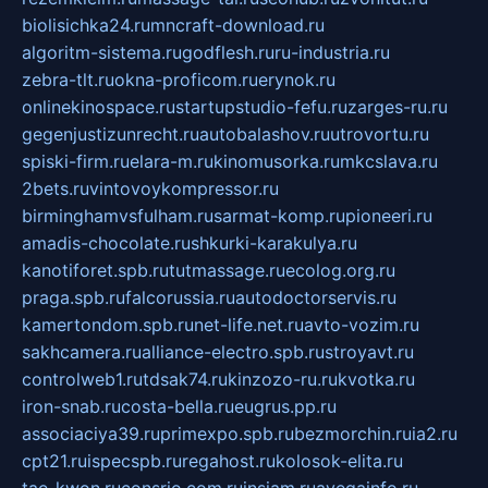
biolisichka24.ru
mncraft-download.ru
algoritm-sistema.ru
godflesh.ru
ru-industria.ru
zebra-tlt.ru
okna-proficom.ru
erynok.ru
onlinekinospace.ru
startupstudio-fefu.ru
zarges-ru.ru
gegenjustizunrecht.ru
autobalashov.ru
utrovortu.ru
spiski-firm.ru
elara-m.ru
kinomusorka.ru
mkcslava.ru
2bets.ru
vintovoykompressor.ru
birminghamvsfulham.ru
sarmat-komp.ru
pioneeri.ru
amadis-chocolate.ru
shkurki-karakulya.ru
kanotiforet.spb.ru
tutmassage.ru
ecolog.org.ru
praga.spb.ru
falcorussia.ru
autodoctorservis.ru
kamertondom.spb.ru
net-life.net.ru
avto-vozim.ru
sakhcamera.ru
alliance-electro.spb.ru
stroyavt.ru
controlweb1.ru
tdsak74.ru
kinzozo-ru.ru
kvotka.ru
iron-snab.ru
costa-bella.ru
eugrus.pp.ru
associaciya39.ru
primexpo.spb.ru
bezmorchin.ru
ia2.ru
cpt21.ru
ispecspb.ru
regahost.ru
kolosok-elita.ru