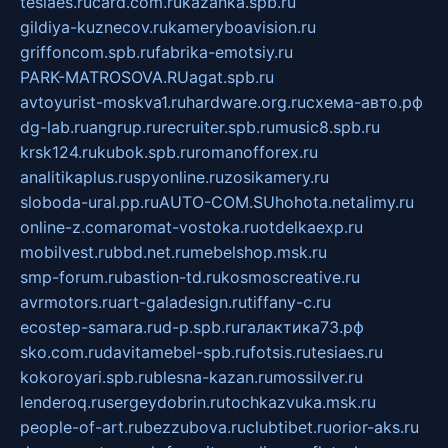
tesiaes.ru
card.com.ru
kazanka.spb.ru
gildiya-kuznecov.ru
kameryboavision.ru
griffoncom.spb.ru
fabrika-emotsiy.ru
PARK-MATROSOVA.RU
agat.spb.ru
avtoyurist-moskva1.ru
hardware.org.ru
схема-авто.рф
dg-lab.ru
angrup.ru
recruiter.spb.ru
music8.spb.ru
krsk124.ru
kubok.spb.ru
romanofforex.ru
analitikaplus.ru
spyonline.ru
zosikamery.ru
sloboda-ural.pp.ru
AUTO-COM.SU
hohota.net
alimy.ru
online-z.com
aromat-vostoka.ru
otdelkaexp.ru
mobilvest.ru
bbd.net.ru
mebelshop.msk.ru
smp-forum.ru
bastion-td.ru
kosmoscreative.ru
avrmotors.ru
art-galadesign.ru
tiffany-c.ru
ecostep-samara.ru
d-p.spb.ru
галактика73.рф
sko.com.ru
davitamebel-spb.ru
fotsis.ru
tesiaes.ru
kokoroyari.spb.ru
blesna-kazan.ru
mossilver.ru
lenderoq.ru
sergeydobrin.ru
tochkazvuka.msk.ru
people-of-art.ru
bezzubova.ru
clubtibet.ru
orior-aks.ru