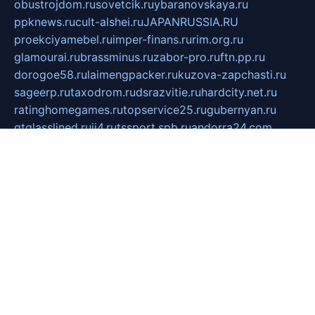
obustrojdom.ru
sovetcik.ru
ybaranovskaya.ru
ppknews.ru
cult-alshei.ru
JAPANRUSSIA.RU
proekciyamebel.ru
imper-finans.ru
rim.org.ru
glamourai.ru
brassminus.ru
zabor-pro.ru
ftn.pp.ru
dorogoe58.ru
laimengpacker.ru
kuzova-zapchasti.ru
sageerp.ru
taxodrom.ru
dsrazvitie.ru
hardcity.net.ru
ratinghomegames.ru
topservice25.ru
gubernyan.ru
gtglasslined.ru
ii4.ru
tssport.spb.ru
andorra24.com
blackwallstreet.ru
oboimos.ru
optim-doors.com.ru
ikuch.ru
nycr.org.ru
npa21.ru
vremya-ch.spb.ru
desert000.ru
ivtorgi.ru
ifiori.ru
catalog-statei.ru
dcv.org.ru
spetsmaster174.ru
ipkameryhiseeu.ru
dum26.ru
ruspol.spb.ru
fr-opendp.ru
kam-solnyshko.ru
cheyenne-arapaho.ru
sevzapmetal.spb.ru
ted-lapidus.spb.ru
parasite-eliminator.ru
sigma-complete.ru
modernworld.ru
dama-moda.ru
eholot-group.ru
sk-nvkz.ru
DRONGOLD.RU
democratia2.ru
i-farmer.ru
mass-sport.org