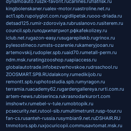
dynamoauto.ru
szk-favorit.ru
carlines.ru
flatnsk.ru
kingbolenskaner.ru
alex-motor.ru
astroline.net.ru
act1.spb.ru
polyglot.com.ru
gidlipetsk.ru
ooo-driada.ru
detsad125.ru
mir-zdoroviya.ru
bruslanovo.ru
siterem.ru
council.spb.ru
лодкипатриот.рф
kafekolizey.ru
iclub.net.ru
gazon-easy.ru
sugarepilekb.ru
grinox.ru
pylesostineco.ru
msts-ozarenie.ru
kameryjooan.ru
artemovskij.ru
dopler.spb.ru
aid70.ru
metall-perm.ru
ndm.msk.ru
ratingzooshop.ru
apiaccess.ru
globalautotrade.info
bezverhovskoe.ru
drsschool.ru
ZOOSMART.SPB.RU
dalakony.ru
medikijob.ru
remontt.spb.ru
photostudia.spb.ru
myragon.ru
terramia.ru
academy62.ru
gardengallereya.ru
rti.com.ru
artem-news.ru
biserinca.ru
krasnodarkurort.com
imshowtv.ru
mebel-v-tule.ru
mobtopik.ru
pcsecurity.net.ru
tool-sib.ru
multimetrunit.ru
sp-tour.ru
fan-cs.ru
santeh-russia.ru
symbian9.net.ru
DSHAIR.RU
tmmotors.spb.ru
xjocuricopii.com
musavtomat.msk.ru