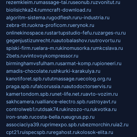
rezemkleim.ru
massage-tai.ru
seonub.ru
zvonitut.ru
biolisichka24.ru
mncraft-download.ru
algoritm-sistema.ru
godflesh.ru
ru-industria.ru
zebra-tlt.ru
okna-proficom.ru
erynok.ru
onlinekinospace.ru
startupstudio-fefu.ru
zarges-ru.ru
gegenjustizunrecht.ru
autobalashov.ru
utrovortu.ru
spiski-firm.ru
elara-m.ru
kinomusorka.ru
mkcslava.ru
2bets.ru
vintovoykompressor.ru
birminghamvsfulham.ru
sarmat-komp.ru
pioneeri.ru
amadis-chocolate.ru
shkurki-karakulya.ru
kanotiforet.spb.ru
tutmassage.ru
ecolog.org.ru
praga.spb.ru
falcorussia.ru
autodoctorservis.ru
kamertondom.spb.ru
net-life.net.ru
avto-vozim.ru
sakhcamera.ru
alliance-electro.spb.ru
stroyavt.ru
controlweb1.ru
tdsak74.ru
kinzozo-ru.ru
kvotka.ru
iron-snab.ru
costa-bella.ru
eugrus.pp.ru
associaciya39.ru
primexpo.spb.ru
bezmorchin.ru
ia2.ru
cpt21.ru
ispecspb.ru
regahost.ru
kolosok-elita.ru