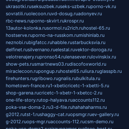
ukrasotki.ru
seksuzbek.ru
seks-uzbek.ru
porno-vk.ru
sovratili.ru
olecoon.ru
vd-dosug.ru
adonyev.ru
rbc-news.ru
porno-skvirt.ru
krospr.ru
13autor-kolonka.ru
sormol.ru
2rich.ru
hostel-65.ru
hostserve.ru
porno-na-russkom.ru
mishinlab.ru
neznobi.ru
bigfatcc.ru
habble.ru
starbucksvia.ru
delfinet.ru
silvernano.ru
elestal.ru
vektor-doroga.ru
velotrenajery.ru
pronso54.ru
lenasever.ru
lovinskix.ru
show-pets.ru
smartnews03.ru
discofoxworld.ru
miraclecoon.ru
pongup.ru
hostel65.ru
liura.ru
glasspb.ru
firehunters.ru
gribowo.ru
gnalis.ru
bulkitula.ru
hometown-france.ru
1-xbeticricetc-1-xbetti-5.ru
shop-garena.ru
cricetc-1-xbetr-1-xbetcc-2.ru
one-life-story.ru
top-halyava.ru
accounts112.ru
poka-vse-doma-2.ru
3-d-file.ru
hahahaharms.ru
g2012.ru
tst-1.ru
shaggy-cat.ru
opsmgr.ru
ev-gallery.ru
g-2012.ru
ops-mgr.ru
accounts-112.ru
csm-demo.ru
poka-vse-doma2.ru
airgungames.ru
allseo-host.ru