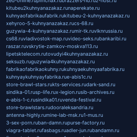
zed-online.ru
pimchax.ru
brazzers-hd.ru
z-host.ru
kitubeu2kuhnyanazakaz.ru
naperekate.ru
kuhnyaofabrikaufabrik.ru
kitubeu-2-kuhnyanazakaz.ru
xehyroo-5-kuhnyanazakaz.ru
cs-68.ru
guzywia-4-kuhnyanazakaz.ru
mir-tk.ru
vlknrussia.ru
cs68.ru
vladivostok-map.ru
video-seks.ru
bankaribi.ru
raszar.ru
vskrytie-zamkov-moskva113.ru
lipetsktelecom.ru
tovudyi4kuhnyanazakaz.ru
seksuzb.ru
guzywia4kuhnyanazakaz.ru
fabrikaofabrikaokuhny.ru
kuhnyaekuhnyaafabrika.ru
kuhnyaykuhnyayfabrika.ru
e-abis1c.ru
store-brawl-stars.ru
kts-services.ru
dark-sand.ru
sindika-01.ru
sp-life.ru
x-legion.ru
sib-archives.ru
e-abis-1-c.ru
sindika01.ru
venda-festival.ru
store-brawlstars.ru
dooraleksandria.ru
antenna-highly.ru
mine-lab-msk.ru
1-mus.ru
3-sex-porn.ru
ban-damn.ru
purse-factory.ru
viagra-tablet.ru
fasbags.ru
adler-jun.ru
bandamn.ru