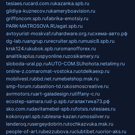
tesiaes.ru
card.com.ru
kazanka.spb.ru
gildiya-kuznecov.ru
kameryboavision.ru
griffoncom.spb.ru
fabrika-emotsiy.ru
PARK-MATROSOVA.RU
agat.spb.ru
avtoyurist-moskva1.ru
hardware.org.ru
схема-авто.рф
dg-lab.ru
angrup.ru
recruiter.spb.ru
music8.spb.ru
krsk124.ru
kubok.spb.ru
romanofforex.ru
analitikaplus.ru
spyonline.ru
zosikamery.ru
sloboda-ural.pp.ru
AUTO-COM.SU
hohota.net
alimy.ru
online-z.com
aromat-vostoka.ru
otdelkaexp.ru
mobilvest.ru
bbd.net.ru
mebelshop.msk.ru
smp-forum.ru
bastion-td.ru
kosmoscreative.ru
avrmotors.ru
art-galadesign.ru
tiffany-c.ru
ecostep-samara.ru
d-p.spb.ru
галактика73.рф
sko.com.ru
davitamebel-spb.ru
fotsis.ru
tesiaes.ru
kokoroyari.spb.ru
blesna-kazan.ru
mossilver.ru
lenderoq.ru
sergeydobrin.ru
tochkazvuka.msk.ru
people-of-art.ru
bezzubova.ru
clubtibet.ru
orior-aks.ru