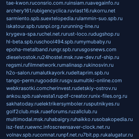
tae-kwon.ru
consrio.com.ru
insiam.ru
avegainfo.ru
archery161.ru
bigencyclica.ru
vlast16.ru
korru.net
sarmiento.spb.su
extelopedia.ru
lammin-suo.spb.ru
iskatour.spb.ru
snpi.org.ru
running-line.ru
krygeva-spa.ru
chel.net.ru
rust-loco.ru
dugshop.ru
hl-beta.spb.ru
school494.spb.ru
mymubaby.ru
epoha-metalband.ru
ngr.spb.ru
rusgosnews.com
dieselvostok.ru
24hostel.msk.ru
w-dev.ru
f-ship.ru
regsmi.ru
filmnetwork.ru
malinasp.ru
kinosvin.ru
h2o-salon.ru
malutkayork.ru
deltaprim.spb.ru
tango-perm.ru
gooddir.ru
sgv.su
multiki-online.com
webkrasotki.com
cherinvest.ru
detskiy-ostrov.ru
ankou.spb.ru
alvesta1.ru
pdf-creator.ru
nix-files.org.ru
sakhatoday.ru
elektrikersymboler.ru
sputnikyes.ru
golf2club.msk.ru
aeforums.ru
zallclub.ru
multimodal.msk.ru
habaigry.ru
haikko.ru
sobakopedia.ru
isz-fest.ru
ewnc.info
screensaver-clock.net.ru
volnav.spb.ru
comnat.ru
npf.net.ru
7bit.pp.ru
kalugatur.ru