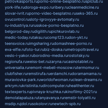
petrovkasports.ru
porno-online-besplatno.ru
splclub.ru
york-life.ru
doroga-expo.ru
ribery.ru
cleanmedicine.ru
slovar-ivrit.ru
porno-video-besplatno.ru
seks-365.ru
ovucontrol.ru
sloty-igrovyye-avtomaty.ru
ru-industriya.ru
russkoe-porno-besplatno.ru
belgorod-day.ru
digilith.ru
pichkurovlab.ru
medic-today.ru
taksu.ru
comp123.ru
don-ykt.ru
teensvoice.ru
imgsharing.ru
domashnee-porno.ru
eva-elfie.ru
foto-tur.ru
biz-doska.ru
metropoltravel.ru
veslo-i-yakor.ru
borodino-media.ru
rostotsky.ru
regionufa.ru
weiss-bet.ru
zaryna.ru
casinotablet.ru
universalia.ru
remont-mebeli-moscow.ru
termomur.ru
clubfisher.ru
remstirufa.ru
erdamchi.ru
doramamama.ru
muraviovka-park.ru
worldofwoman.ru
clean-dreams.ru
arkrym.ru
kristinita.ru
dircomputer.ru
healthenter.ru
textexperts.ru
pivnaya-kruzhka.ru
kinofilmy-2021.ru
demolalapaluza.ru
tanyavanya.ru
remstir-tolyatti.ru
msdip.ru
jdol.ru
sokolovr.ru
newtech-spb.ru