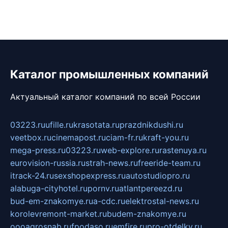
Каталог промышленных компаний
Актуальный каталог компаний по всей России
03223.ru
ufille.ru
krasotata.ru
prazdnikdushi.ru
veetbox.ru
cinemapost.ru
ciam-fr.ru
kraft-you.ru
mega-press.ru
03223.ru
web-explore.ru
rastenuya.ru
eurovision-russia.ru
strah-news.ru
freeride-team.ru
itrack-24.ru
sexshopexpress.ru
autostudiopro.ru
alabuga-cityhotel.ru
pornv.ru
atlantpereezd.ru
bud-em-znakomye.ru
a-cdc.ru
elektrostal-news.ru
korolevremont-market.ru
budem-znakomye.ru
oooagrosnab.ru
fpodaso.ru
emfire.ru
pro-otdelky.ru