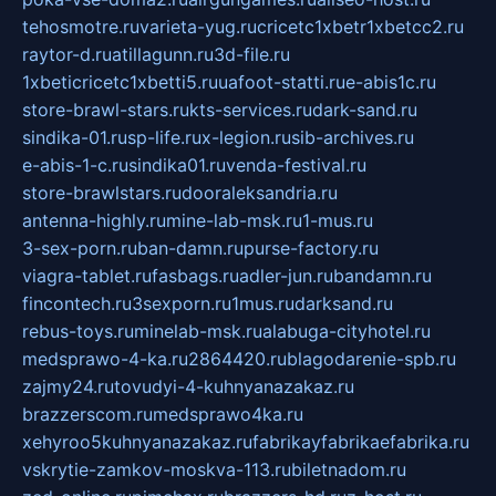
tehosmotre.ru
varieta-yug.ru
cricetc1xbetr1xbetcc2.ru
raytor-d.ru
atillagunn.ru
3d-file.ru
1xbeticricetc1xbetti5.ru
uafoot-statti.ru
e-abis1c.ru
store-brawl-stars.ru
kts-services.ru
dark-sand.ru
sindika-01.ru
sp-life.ru
x-legion.ru
sib-archives.ru
e-abis-1-c.ru
sindika01.ru
venda-festival.ru
store-brawlstars.ru
dooraleksandria.ru
antenna-highly.ru
mine-lab-msk.ru
1-mus.ru
3-sex-porn.ru
ban-damn.ru
purse-factory.ru
viagra-tablet.ru
fasbags.ru
adler-jun.ru
bandamn.ru
fincontech.ru
3sexporn.ru
1mus.ru
darksand.ru
rebus-toys.ru
minelab-msk.ru
alabuga-cityhotel.ru
medsprawo-4-ka.ru
2864420.ru
blagodarenie-spb.ru
zajmy24.ru
tovudyi-4-kuhnyanazakaz.ru
brazzerscom.ru
medsprawo4ka.ru
xehyroo5kuhnyanazakaz.ru
fabrikayfabrikaefabrika.ru
vskrytie-zamkov-moskva-113.ru
biletnadom.ru