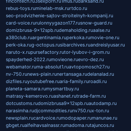
fincontech.ru
3sexporn.ru
1mus.ru
darksand.ru
rebus-toys.ru
minelab-msk.ru
rtdco.ru
seo-prodvizhenie-sajtov-stroitelnyh-kompanij.ru
card-voice.ru
rulonnyygazon177.ru
snow-guard.ru
domizbrusa-9x12spb.ru
demaholding.ru
aalse.ru
a380club.ru
argentinamia.ru
perkoka.ru
movie-one.ru
perk-oka.ru
g-octopus.ru
sibarchives.ru
andreislyusar.ru
naruto-x.ru
pursefactory.ru
tor-lyubov-i-grom.ru
spayderhed-2022.ru
movieone.ru
evro-dez.ru
webamator.ru
ma-absolut1.ru
avtopomosch27.ru
nv-750.ru
news-plain.ru
nertansaga.ru
delanalad.ru
dizfiles.ru
youtubefree.ru
aria-family.ru
roadli.ru
planeta-samara.ru
mysmartbuy.ru
matrasy-kemerovo.ru
ashanet.ru
trade-farm.ru
dotcustoms.ru
domizbrusa9x12spb.ru
autodamp.ru
narasimha.ru
djcommodities.ru
nv750.ru
x-ton.ru
newsplain.ru
cardvoice.ru
modopaper.ru
manunae.ru
gbget.ru
alfeihavsalnassr.ru
madoma.ru
tajuncos.ru