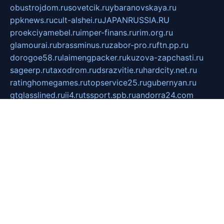
obustrojdom.ru
sovetcik.ru
ybaranovskaya.ru
ppknews.ru
cult-alshei.ru
JAPANRUSSIA.RU
proekciyamebel.ru
imper-finans.ru
rim.org.ru
glamourai.ru
brassminus.ru
zabor-pro.ru
ftn.pp.ru
dorogoe58.ru
laimengpacker.ru
kuzova-zapchasti.ru
sageerp.ru
taxodrom.ru
dsrazvitie.ru
hardcity.net.ru
ratinghomegames.ru
topservice25.ru
gubernyan.ru
gtglasslined.ru
ii4.ru
tssport.spb.ru
andorra24.com
blackwallstreet.ru
oboimos.ru
optim-doors.com.ru
ikuch.ru
nycr.org.ru
npa21.ru
vremya-ch.spb.ru
desert000.ru
ivtorgi.ru
ifiori.ru
catalog-statei.ru
dcv.org.ru
spetsmaster174.ru
ipkameryhiseeu.ru
dum26.ru
ruspol.spb.ru
fr-opendp.ru
kam-solnyshko.ru
cheyenne-arapaho.ru
sevzapmetal.spb.ru
ted-lapidus.spb.ru
parasite-eliminator.ru
sigma-complete.ru
modernworld.ru
dama-moda.ru
eholot-group.ru
sk-nvkz.ru
DRONGOLD.RU
democratia2.ru
i-farmer.ru
mass-sport.org