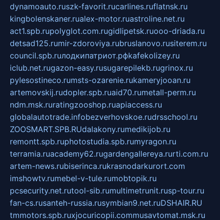
dynamoauto.ru
szk-favorit.ru
carlines.ru
flatnsk.ru
kingbolenskaner.ru
alex-motor.ru
astroline.net.ru
act1.spb.ru
polyglot.com.ru
gidlipetsk.ru
ooo-driada.ru
detsad125.ru
mir-zdoroviya.ru
bruslanovo.ru
siterem.ru
council.spb.ru
лодкипатриот.рф
kafekolizey.ru
iclub.net.ru
gazon-easy.ru
sugarepilekb.ru
grinox.ru
pylesostineco.ru
msts-ozarenie.ru
kameryjooan.ru
artemovskij.ru
dopler.spb.ru
aid70.ru
metall-perm.ru
ndm.msk.ru
ratingzooshop.ru
apiaccess.ru
globalautotrade.info
bezverhovskoe.ru
drsschool.ru
ZOOSMART.SPB.RU
dalakony.ru
medikijob.ru
remontt.spb.ru
photostudia.spb.ru
myragon.ru
terramia.ru
academy62.ru
gardengallereya.ru
rti.com.ru
artem-news.ru
biserinca.ru
krasnodarkurort.com
imshowtv.ru
mebel-v-tule.ru
mobtopik.ru
pcsecurity.net.ru
tool-sib.ru
multimetrunit.ru
sp-tour.ru
fan-cs.ru
santeh-russia.ru
symbian9.net.ru
DSHAIR.RU
tmmotors.spb.ru
xjocuricopii.com
musavtomat.msk.ru