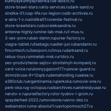
kuhnyaykuhnyayfabrika.ru
e-abis1c.ru
store-brawl-stars.ru
kts-services.ru
dark-sand.ru
sindika-01.ru
sp-life.ru
x-legion.ru
sib-archives.ru
e-abis-1-c.ru
sindika01.ru
venda-festival.ru
store-brawlstars.ru
dooraleksandria.ru
antenna-highly.ru
mine-lab-msk.ru
1-mus.ru
3-sex-porn.ru
ban-damn.ru
purse-factory.ru
viagra-tablet.ru
fasbags.ru
adler-jun.ru
bandamn.ru
fincontech.ru
3sexporn.ru
1mus.ru
darksand.ru
rebus-toys.ru
minelab-msk.ru
rtdco.ru
seo-prodvizhenie-sajtov-stroitelnyh-kompanij.ru
card-voice.ru
rulonnyygazon177.ru
snow-guard.ru
domizbrusa-9x12spb.ru
demaholding.ru
aalse.ru
a380club.ru
argentinamia.ru
perkoka.ru
movie-one.ru
perk-oka.ru
g-octopus.ru
sibarchives.ru
andreislyusar.ru
naruto-x.ru
pursefactory.ru
tor-lyubov-i-grom.ru
spayderhed-2022.ru
movieone.ru
evro-dez.ru
webamator.ru
ma-absolut1.ru
avtopomosch27.ru