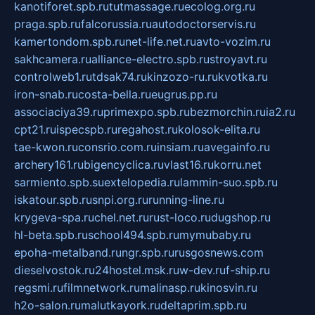
kanotiforet.spb.ru
tutmassage.ru
ecolog.org.ru
praga.spb.ru
falcorussia.ru
autodoctorservis.ru
kamertondom.spb.ru
net-life.net.ru
avto-vozim.ru
sakhcamera.ru
alliance-electro.spb.ru
stroyavt.ru
controlweb1.ru
tdsak74.ru
kinzozo-ru.ru
kvotka.ru
iron-snab.ru
costa-bella.ru
eugrus.pp.ru
associaciya39.ru
primexpo.spb.ru
bezmorchin.ru
ia2.ru
cpt21.ru
ispecspb.ru
regahost.ru
kolosok-elita.ru
tae-kwon.ru
consrio.com.ru
insiam.ru
avegainfo.ru
archery161.ru
bigencyclica.ru
vlast16.ru
korru.net
sarmiento.spb.su
extelopedia.ru
lammin-suo.spb.ru
iskatour.spb.ru
snpi.org.ru
running-line.ru
krygeva-spa.ru
chel.net.ru
rust-loco.ru
dugshop.ru
hl-beta.spb.ru
school494.spb.ru
mymubaby.ru
epoha-metalband.ru
ngr.spb.ru
rusgosnews.com
dieselvostok.ru
24hostel.msk.ru
w-dev.ru
f-ship.ru
regsmi.ru
filmnetwork.ru
malinasp.ru
kinosvin.ru
h2o-salon.ru
malutkayork.ru
deltaprim.spb.ru