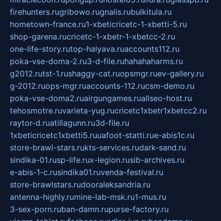
firehunters.ru
gribowo.ru
gnalis.ru
bulkitula.ru
hometown-france.ru
1-xbeticricetc-1-xbetti-5.ru
shop-garena.ru
cricetc-1-xbetr-1-xbetcc-2.ru
one-life-story.ru
top-halyava.ru
accounts112.ru
poka-vse-doma-2.ru
3-d-file.ru
hahahaharms.ru
g2012.ru
tst-1.ru
shaggy-cat.ru
opsmgr.ru
ev-gallery.ru
g-2012.ru
ops-mgr.ru
accounts-112.ru
csm-demo.ru
poka-vse-doma2.ru
airgungames.ru
allseo-host.ru
tehosmotre.ru
varieta-yug.ru
cricetc1xbetr1xbetcc2.ru
raytor-d.ru
atillagunn.ru
3d-file.ru
1xbeticricetc1xbetti5.ru
uafoot-statti.ru
e-abis1c.ru
store-brawl-stars.ru
kts-services.ru
dark-sand.ru
sindika-01.ru
sp-life.ru
x-legion.ru
sib-archives.ru
e-abis-1-c.ru
sindika01.ru
venda-festival.ru
store-brawlstars.ru
dooraleksandria.ru
antenna-highly.ru
mine-lab-msk.ru
1-mus.ru
3-sex-porn.ru
ban-damn.ru
purse-factory.ru