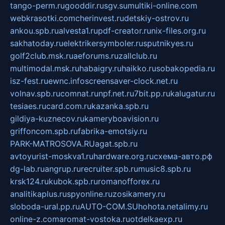
tango-perm.ru
gooddir.ru
sgv.su
multiki-online.com
webkrasotki.com
cherinvest.ru
detskiy-ostrov.ru
ankou.spb.ru
alvesta1.ru
pdf-creator.ru
nix-files.org.ru
sakhatoday.ru
elektrikersymboler.ru
sputnikyes.ru
golf2club.msk.ru
aeforums.ru
zallclub.ru
multimodal.msk.ru
habaigry.ru
haikko.ru
sobakopedia.ru
isz-fest.ru
ewnc.info
screensaver-clock.net.ru
volnav.spb.ru
comnat.ru
npf.net.ru
7bit.pp.ru
kalugatur.ru
tesiaes.ru
card.com.ru
kazanka.spb.ru
gildiya-kuznecov.ru
kameryboavision.ru
griffoncom.spb.ru
fabrika-emotsiy.ru
PARK-MATROSOVA.RU
agat.spb.ru
avtoyurist-moskva1.ru
hardware.org.ru
схема-авто.рф
dg-lab.ru
angrup.ru
recruiter.spb.ru
music8.spb.ru
krsk124.ru
kubok.spb.ru
romanofforex.ru
analitikaplus.ru
spyonline.ru
zosikamery.ru
sloboda-ural.pp.ru
AUTO-COM.SU
hohota.net
alimy.ru
online-z.com
aromat-vostoka.ru
otdelkaexp.ru