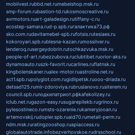
mobilvest.ru
bbd.net.ru
mebelshop.msk.ru
smp-forum.ru
bastion-td.ru
kosmoscreative.ru
avrmotors.ru
art-galadesign.ru
tiffany-c.ru
ecostep-samara.ru
d-p.spb.ru
галактика73.рф
sko.com.ru
davitamebel-spb.ru
fotsis.ru
tesiaes.ru
kokoroyari.spb.ru
blesna-kazan.ru
mossilver.ru
lenderoq.ru
sergeydobrin.ru
tochkazvuka.msk.ru
people-of-art.ru
bezzubova.ru
clubtibet.ru
orior-aks.ru
dynamoauto.ru
szk-favorit.ru
carlines.ru
flatnsk.ru
kingbolenskaner.ru
alex-motor.ru
astroline.net.ru
act1.spb.ru
polyglot.com.ru
gidlipetsk.ru
ooo-driada.ru
detsad125.ru
mir-zdoroviya.ru
bruslanovo.ru
siterem.ru
council.spb.ru
лодкипатриот.рф
kafekolizey.ru
iclub.net.ru
gazon-easy.ru
sugarepilekb.ru
grinox.ru
pylesostineco.ru
msts-ozarenie.ru
kameryjooan.ru
artemovskij.ru
dopler.spb.ru
aid70.ru
metall-perm.ru
ndm.msk.ru
ratingzooshop.ru
apiaccess.ru
globalautotrade.info
bezverhovskoe.ru
drsschool.ru