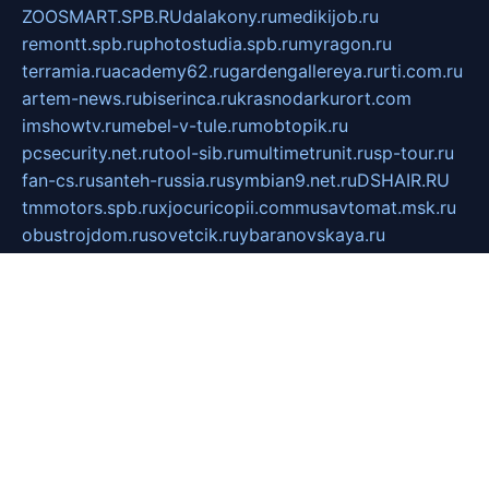
ZOOSMART.SPB.RU
dalakony.ru
medikijob.ru
remontt.spb.ru
photostudia.spb.ru
myragon.ru
terramia.ru
academy62.ru
gardengallereya.ru
rti.com.ru
artem-news.ru
biserinca.ru
krasnodarkurort.com
imshowtv.ru
mebel-v-tule.ru
mobtopik.ru
pcsecurity.net.ru
tool-sib.ru
multimetrunit.ru
sp-tour.ru
fan-cs.ru
santeh-russia.ru
symbian9.net.ru
DSHAIR.RU
tmmotors.spb.ru
xjocuricopii.com
musavtomat.msk.ru
obustrojdom.ru
sovetcik.ru
ybaranovskaya.ru
ppknews.ru
cult-alshei.ru
JAPANRUSSIA.RU
proekciyamebel.ru
imper-finans.ru
rim.org.ru
glamourai.ru
brassminus.ru
zabor-pro.ru
ftn.pp.ru
dorogoe58.ru
laimengpacker.ru
kuzova-zapchasti.ru
sageerp.ru
taxodrom.ru
dsrazvitie.ru
hardcity.net.ru
ratinghomegames.ru
topservice25.ru
gubernyan.ru
gtglasslined.ru
ii4.ru
tssport.spb.ru
andorra24.com
blackwallstreet.ru
oboimos.ru
optim-doors.com.ru
ikuch.ru
nycr.org.ru
npa21.ru
vremya-ch.spb.ru