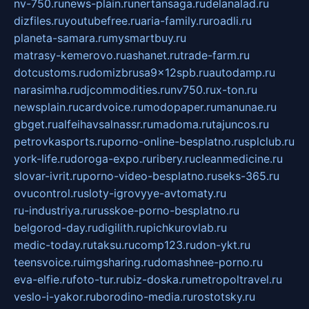
nv-750.ru
news-plain.ru
nertansaga.ru
delanalad.ru
dizfiles.ru
youtubefree.ru
aria-family.ru
roadli.ru
planeta-samara.ru
mysmartbuy.ru
matrasy-kemerovo.ru
ashanet.ru
trade-farm.ru
dotcustoms.ru
domizbrusa9x12spb.ru
autodamp.ru
narasimha.ru
djcommodities.ru
nv750.ru
x-ton.ru
newsplain.ru
cardvoice.ru
modopaper.ru
manunae.ru
gbget.ru
alfeihavsalnassr.ru
madoma.ru
tajuncos.ru
petrovkasports.ru
porno-online-besplatno.ru
splclub.ru
york-life.ru
doroga-expo.ru
ribery.ru
cleanmedicine.ru
slovar-ivrit.ru
porno-video-besplatno.ru
seks-365.ru
ovucontrol.ru
sloty-igrovyye-avtomaty.ru
ru-industriya.ru
russkoe-porno-besplatno.ru
belgorod-day.ru
digilith.ru
pichkurovlab.ru
medic-today.ru
taksu.ru
comp123.ru
don-ykt.ru
teensvoice.ru
imgsharing.ru
domashnee-porno.ru
eva-elfie.ru
foto-tur.ru
biz-doska.ru
metropoltravel.ru
veslo-i-yakor.ru
borodino-media.ru
rostotsky.ru