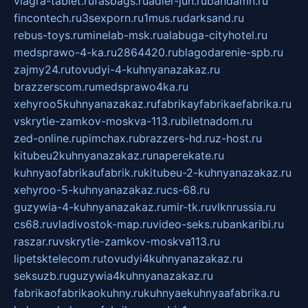
viagra-tablet.ru
fasbags.ru
adler-jun.ru
bandamn.ru
fincontech.ru
3sexporn.ru
1mus.ru
darksand.ru
rebus-toys.ru
minelab-msk.ru
alabuga-cityhotel.ru
medsprawo-4-ka.ru
2864420.ru
blagodarenie-spb.ru
zajmy24.ru
tovudyi-4-kuhnyanazakaz.ru
brazzerscom.ru
medsprawo4ka.ru
xehyroo5kuhnyanazakaz.ru
fabrikayfabrikaefabrika.ru
vskrytie-zamkov-moskva-113.ru
biletnadom.ru
zed-online.ru
pimchax.ru
brazzers-hd.ru
z-host.ru
kitubeu2kuhnyanazakaz.ru
naperekate.ru
kuhnyaofabrikaufabrik.ru
kitubeu-2-kuhnyanazakaz.ru
xehyroo-5-kuhnyanazakaz.ru
cs-68.ru
guzywia-4-kuhnyanazakaz.ru
mir-tk.ru
vlknrussia.ru
cs68.ru
vladivostok-map.ru
video-seks.ru
bankaribi.ru
raszar.ru
vskrytie-zamkov-moskva113.ru
lipetsktelecom.ru
tovudyi4kuhnyanazakaz.ru
seksuzb.ru
guzywia4kuhnyanazakaz.ru
fabrikaofabrikaokuhny.ru
kuhnyaekuhnyaafabrika.ru