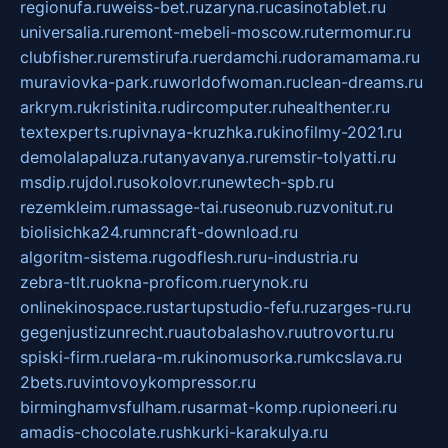
regionufa.ru
weiss-bet.ru
zaryna.ru
casinotablet.ru
universalia.ru
remont-mebeli-moscow.ru
termomur.ru
clubfisher.ru
remstirufa.ru
erdamchi.ru
doramamama.ru
muraviovka-park.ru
worldofwoman.ru
clean-dreams.ru
arkrym.ru
kristinita.ru
dircomputer.ru
healthenter.ru
textexperts.ru
pivnaya-kruzhka.ru
kinofilmy-2021.ru
demolalapaluza.ru
tanyavanya.ru
remstir-tolyatti.ru
msdip.ru
jdol.ru
sokolovr.ru
newtech-spb.ru
rezemkleim.ru
massage-tai.ru
seonub.ru
zvonitut.ru
biolisichka24.ru
mncraft-download.ru
algoritm-sistema.ru
godflesh.ru
ru-industria.ru
zebra-tlt.ru
okna-proficom.ru
erynok.ru
onlinekinospace.ru
startupstudio-fefu.ru
zarges-ru.ru
gegenjustizunrecht.ru
autobalashov.ru
utrovortu.ru
spiski-firm.ru
elara-m.ru
kinomusorka.ru
mkcslava.ru
2bets.ru
vintovoykompressor.ru
birminghamvsfulham.ru
sarmat-komp.ru
pioneeri.ru
amadis-chocolate.ru
shkurki-karakulya.ru