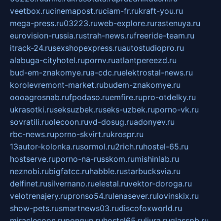
veetbox.ru
cinemapost.ru
ciam-fr.ru
kraft-you.ru
mega-press.ru
03223.ru
web-explore.ru
rastenuya.ru
eurovision-russia.ru
strah-news.ru
freeride-team.ru
itrack-24.ru
sexshopexpress.ru
autostudiopro.ru
alabuga-cityhotel.ru
pornv.ru
atlantpereezd.ru
bud-em-znakomye.ru
a-cdc.ru
elektrostal-news.ru
korolevremont-market.ru
budem-znakomye.ru
oooagrosnab.ru
fpodaso.ru
emfire.ru
pro-otdelky.ru
ukrasotki.ru
seksuzbek.ru
seks-uzbek.ru
porno-vk.ru
sovratili.ru
olecoon.ru
vd-dosug.ru
adonyev.ru
rbc-news.ru
porno-skvirt.ru
krospr.ru
13autor-kolonka.ru
sormol.ru
2rich.ru
hostel-65.ru
hostserve.ru
porno-na-russkom.ru
mishinlab.ru
neznobi.ru
bigfatcc.ru
habble.ru
starbucksvia.ru
delfinet.ru
silvernano.ru
elestal.ru
vektor-doroga.ru
velotrenajery.ru
pronso54.ru
lenasever.ru
lovinskix.ru
show-pets.ru
smartnews03.ru
discofoxworld.ru
miraclecoon.ru
pongup.ru
hostel65.ru
liura.ru
glasspb.ru