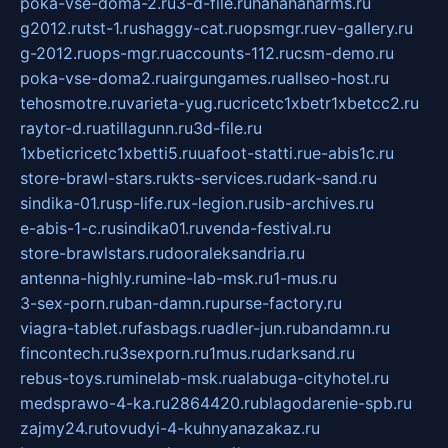
poka-vse-doma-2.ru
3-d-file.ru
hahahaharms.ru
g2012.ru
tst-1.ru
shaggy-cat.ru
opsmgr.ru
ev-gallery.ru
g-2012.ru
ops-mgr.ru
accounts-112.ru
csm-demo.ru
poka-vse-doma2.ru
airgungames.ru
allseo-host.ru
tehosmotre.ru
varieta-yug.ru
cricetc1xbetr1xbetcc2.ru
raytor-d.ru
atillagunn.ru
3d-file.ru
1xbeticricetc1xbetti5.ru
uafoot-statti.ru
e-abis1c.ru
store-brawl-stars.ru
kts-services.ru
dark-sand.ru
sindika-01.ru
sp-life.ru
x-legion.ru
sib-archives.ru
e-abis-1-c.ru
sindika01.ru
venda-festival.ru
store-brawlstars.ru
dooraleksandria.ru
antenna-highly.ru
mine-lab-msk.ru
1-mus.ru
3-sex-porn.ru
ban-damn.ru
purse-factory.ru
viagra-tablet.ru
fasbags.ru
adler-jun.ru
bandamn.ru
fincontech.ru
3sexporn.ru
1mus.ru
darksand.ru
rebus-toys.ru
minelab-msk.ru
alabuga-cityhotel.ru
medsprawo-4-ka.ru
2864420.ru
blagodarenie-spb.ru
zajmy24.ru
tovudyi-4-kuhnyanazakaz.ru