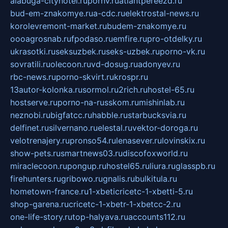
alabuga-cityhotel.ru
pornv.ru
atlantpereezd.ru
bud-em-znakomye.ru
a-cdc.ru
elektrostal-news.ru
korolevremont-market.ru
budem-znakomye.ru
oooagrosnab.ru
fpodaso.ru
emfire.ru
pro-otdelky.ru
ukrasotki.ru
seksuzbek.ru
seks-uzbek.ru
porno-vk.ru
sovratili.ru
olecoon.ru
vd-dosug.ru
adonyev.ru
rbc-news.ru
porno-skvirt.ru
krospr.ru
13autor-kolonka.ru
sormol.ru
2rich.ru
hostel-65.ru
hostserve.ru
porno-na-russkom.ru
mishinlab.ru
neznobi.ru
bigfatcc.ru
habble.ru
starbucksvia.ru
delfinet.ru
silvernano.ru
elestal.ru
vektor-doroga.ru
velotrenajery.ru
pronso54.ru
lenasever.ru
lovinskix.ru
show-pets.ru
smartnews03.ru
discofoxworld.ru
miraclecoon.ru
pongup.ru
hostel65.ru
liura.ru
glasspb.ru
firehunters.ru
gribowo.ru
gnalis.ru
bulkitula.ru
hometown-france.ru
1-xbeticricetc-1-xbetti-5.ru
shop-garena.ru
cricetc-1-xbetr-1-xbetcc-2.ru
one-life-story.ru
top-halyava.ru
accounts112.ru