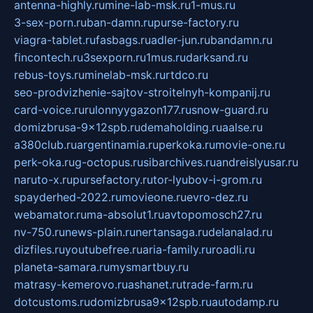
antenna-highly.ru
mine-lab-msk.ru
1-mus.ru
3-sex-porn.ru
ban-damn.ru
purse-factory.ru
viagra-tablet.ru
fasbags.ru
adler-jun.ru
bandamn.ru
fincontech.ru
3sexporn.ru
1mus.ru
darksand.ru
rebus-toys.ru
minelab-msk.ru
rtdco.ru
seo-prodvizhenie-sajtov-stroitelnyh-kompanij.ru
card-voice.ru
rulonnyygazon177.ru
snow-guard.ru
domizbrusa-9x12spb.ru
demaholding.ru
aalse.ru
a380club.ru
argentinamia.ru
perkoka.ru
movie-one.ru
perk-oka.ru
g-octopus.ru
sibarchives.ru
andreislyusar.ru
naruto-x.ru
pursefactory.ru
tor-lyubov-i-grom.ru
spayderhed-2022.ru
movieone.ru
evro-dez.ru
webamator.ru
ma-absolut1.ru
avtopomosch27.ru
nv-750.ru
news-plain.ru
nertansaga.ru
delanalad.ru
dizfiles.ru
youtubefree.ru
aria-family.ru
roadli.ru
planeta-samara.ru
mysmartbuy.ru
matrasy-kemerovo.ru
ashanet.ru
trade-farm.ru
dotcustoms.ru
domizbrusa9x12spb.ru
autodamp.ru