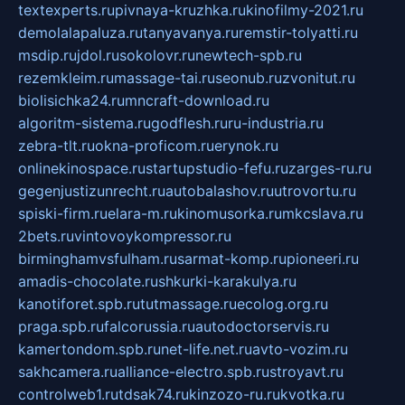
textexperts.ru
pivnaya-kruzhka.ru
kinofilmy-2021.ru
demolalapaluza.ru
tanyavanya.ru
remstir-tolyatti.ru
msdip.ru
jdol.ru
sokolovr.ru
newtech-spb.ru
rezemkleim.ru
massage-tai.ru
seonub.ru
zvonitut.ru
biolisichka24.ru
mncraft-download.ru
algoritm-sistema.ru
godflesh.ru
ru-industria.ru
zebra-tlt.ru
okna-proficom.ru
erynok.ru
onlinekinospace.ru
startupstudio-fefu.ru
zarges-ru.ru
gegenjustizunrecht.ru
autobalashov.ru
utrovortu.ru
spiski-firm.ru
elara-m.ru
kinomusorka.ru
mkcslava.ru
2bets.ru
vintovoykompressor.ru
birminghamvsfulham.ru
sarmat-komp.ru
pioneeri.ru
amadis-chocolate.ru
shkurki-karakulya.ru
kanotiforet.spb.ru
tutmassage.ru
ecolog.org.ru
praga.spb.ru
falcorussia.ru
autodoctorservis.ru
kamertondom.spb.ru
net-life.net.ru
avto-vozim.ru
sakhcamera.ru
alliance-electro.spb.ru
stroyavt.ru
controlweb1.ru
tdsak74.ru
kinzozo-ru.ru
kvotka.ru