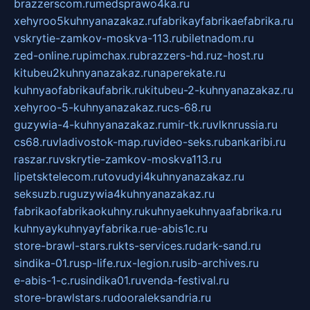
brazzerscom.ru
medsprawo4ka.ru
xehyroo5kuhnyanazakaz.ru
fabrikayfabrikaefabrika.ru
vskrytie-zamkov-moskva-113.ru
biletnadom.ru
zed-online.ru
pimchax.ru
brazzers-hd.ru
z-host.ru
kitubeu2kuhnyanazakaz.ru
naperekate.ru
kuhnyaofabrikaufabrik.ru
kitubeu-2-kuhnyanazakaz.ru
xehyroo-5-kuhnyanazakaz.ru
cs-68.ru
guzywia-4-kuhnyanazakaz.ru
mir-tk.ru
vlknrussia.ru
cs68.ru
vladivostok-map.ru
video-seks.ru
bankaribi.ru
raszar.ru
vskrytie-zamkov-moskva113.ru
lipetsktelecom.ru
tovudyi4kuhnyanazakaz.ru
seksuzb.ru
guzywia4kuhnyanazakaz.ru
fabrikaofabrikaokuhny.ru
kuhnyaekuhnyaafabrika.ru
kuhnyaykuhnyayfabrika.ru
e-abis1c.ru
store-brawl-stars.ru
kts-services.ru
dark-sand.ru
sindika-01.ru
sp-life.ru
x-legion.ru
sib-archives.ru
e-abis-1-c.ru
sindika01.ru
venda-festival.ru
store-brawlstars.ru
dooraleksandria.ru