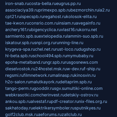
iron-snab.ru
costa-bella.ru
eugrus.pp.ru
associaciya39.ru
primexpo.spb.ru
bezmorchin.ru
ia2.ru
cpt21.ru
ispecspb.ru
regahost.ru
kolosok-elita.ru
tae-kwon.ru
consrio.com.ru
insiam.ru
avegainfo.ru
archery161.ru
bigencyclica.ru
vlast16.ru
korru.net
sarmiento.spb.su
extelopedia.ru
lammin-suo.spb.ru
iskatour.spb.ru
snpi.org.ru
running-line.ru
krygeva-spa.ru
chel.net.ru
rust-loco.ru
dugshop.ru
hl-beta.spb.ru
school494.spb.ru
mymubaby.ru
epoha-metalband.ru
ngr.spb.ru
rusgosnews.com
dieselvostok.ru
24hostel.msk.ru
w-dev.ru
f-ship.ru
regsmi.ru
filmnetwork.ru
malinasp.ru
kinosvin.ru
h2o-salon.ru
malutkayork.ru
deltaprim.spb.ru
tango-perm.ru
gooddir.ru
sgv.su
multiki-online.com
webkrasotki.com
cherinvest.ru
detskiy-ostrov.ru
ankou.spb.ru
alvesta1.ru
pdf-creator.ru
nix-files.org.ru
sakhatoday.ru
elektrikersymboler.ru
sputnikyes.ru
golf2club.msk.ru
aeforums.ru
zallclub.ru