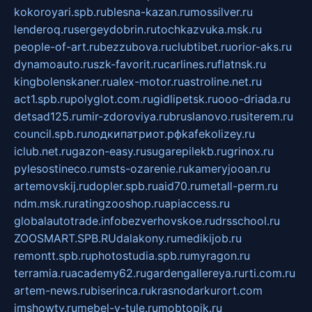
kokoroyari.spb.ru
blesna-kazan.ru
mossilver.ru
lenderoq.ru
sergeydobrin.ru
tochkazvuka.msk.ru
people-of-art.ru
bezzubova.ru
clubtibet.ru
orior-aks.ru
dynamoauto.ru
szk-favorit.ru
carlines.ru
flatnsk.ru
kingbolenskaner.ru
alex-motor.ru
astroline.net.ru
act1.spb.ru
polyglot.com.ru
gidlipetsk.ru
ooo-driada.ru
detsad125.ru
mir-zdoroviya.ru
bruslanovo.ru
siterem.ru
council.spb.ru
лодкипатриот.рф
kafekolizey.ru
iclub.net.ru
gazon-easy.ru
sugarepilekb.ru
grinox.ru
pylesostineco.ru
msts-ozarenie.ru
kameryjooan.ru
artemovskij.ru
dopler.spb.ru
aid70.ru
metall-perm.ru
ndm.msk.ru
ratingzooshop.ru
apiaccess.ru
globalautotrade.info
bezverhovskoe.ru
drsschool.ru
ZOOSMART.SPB.RU
dalakony.ru
medikijob.ru
remontt.spb.ru
photostudia.spb.ru
myragon.ru
terramia.ru
academy62.ru
gardengallereya.ru
rti.com.ru
artem-news.ru
biserinca.ru
krasnodarkurort.com
imshowtv.ru
mebel-v-tule.ru
mobtopik.ru