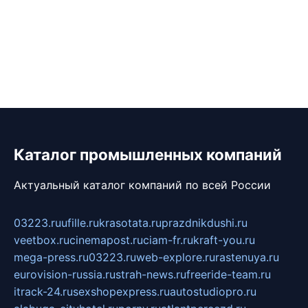
Каталог промышленных компаний
Актуальный каталог компаний по всей России
03223.ru
ufille.ru
krasotata.ru
prazdnikdushi.ru
veetbox.ru
cinemapost.ru
ciam-fr.ru
kraft-you.ru
mega-press.ru
03223.ru
web-explore.ru
rastenuya.ru
eurovision-russia.ru
strah-news.ru
freeride-team.ru
itrack-24.ru
sexshopexpress.ru
autostudiopro.ru