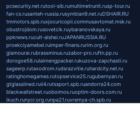
pcsecurity.net.ru
tool-sib.ru
multimetrunit.ru
sp-tour.ru
fan-cs.ru
santeh-russia.ru
symbian9.net.ru
DSHAIR.RU
tmmotors.spb.ru
xjocuricopii.com
musavtomat.msk.ru
obustrojdom.ru
sovetcik.ru
ybaranovskaya.ru
ppknews.ru
cult-alshei.ru
JAPANRUSSIA.RU
proekciyamebel.ru
imper-finans.ru
rim.org.ru
glamourai.ru
brassminus.ru
zabor-pro.ru
ftn.pp.ru
dorogoe58.ru
laimengpacker.ru
kuzova-zapchasti.ru
sageerp.ru
taxodrom.ru
dsrazvitie.ru
hardcity.net.ru
ratinghomegames.ru
topservice25.ru
gubernyan.ru
gtglasslined.ru
ii4.ru
tssport.spb.ru
andorra24.com
blackwallstreet.ru
oboimos.ru
optim-doors.com.ru
ikuch.ru
nycr.org.ru
npa21.ru
vremya-ch.spb.ru
desert000.ru
ivtorgi.ru
ifiori.ru
catalog-statei.ru
dcv.org.ru
spetsmaster174.ru
ipkameryhiseeu.ru
dum26.ru
ruspol.spb.ru
fr-opendp.ru
kam-solnyshko.ru
cheyenne-arapaho.ru
sevzapmetal.spb.ru
ted-lapidus.spb.ru
parasite-eliminator.ru