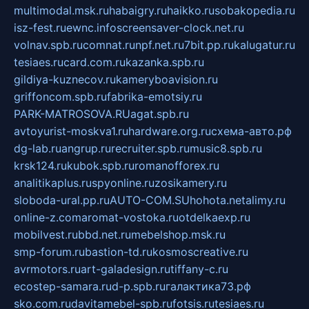
multimodal.msk.ru
habaigry.ru
haikko.ru
sobakopedia.ru
isz-fest.ru
ewnc.info
screensaver-clock.net.ru
volnav.spb.ru
comnat.ru
npf.net.ru
7bit.pp.ru
kalugatur.ru
tesiaes.ru
card.com.ru
kazanka.spb.ru
gildiya-kuznecov.ru
kameryboavision.ru
griffoncom.spb.ru
fabrika-emotsiy.ru
PARK-MATROSOVA.RU
agat.spb.ru
avtoyurist-moskva1.ru
hardware.org.ru
схема-авто.рф
dg-lab.ru
angrup.ru
recruiter.spb.ru
music8.spb.ru
krsk124.ru
kubok.spb.ru
romanofforex.ru
analitikaplus.ru
spyonline.ru
zosikamery.ru
sloboda-ural.pp.ru
AUTO-COM.SU
hohota.net
alimy.ru
online-z.com
aromat-vostoka.ru
otdelkaexp.ru
mobilvest.ru
bbd.net.ru
mebelshop.msk.ru
smp-forum.ru
bastion-td.ru
kosmoscreative.ru
avrmotors.ru
art-galadesign.ru
tiffany-c.ru
ecostep-samara.ru
d-p.spb.ru
галактика73.рф
sko.com.ru
davitamebel-spb.ru
fotsis.ru
tesiaes.ru