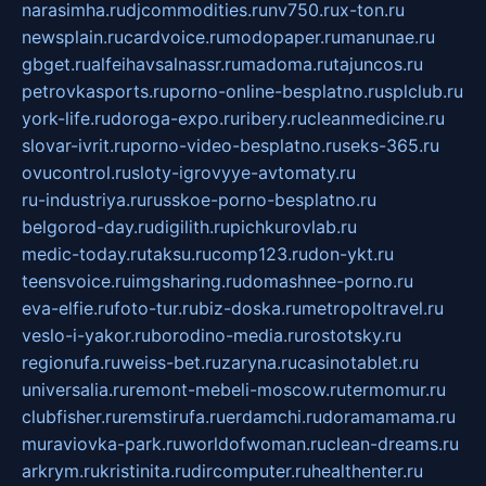
narasimha.ru
djcommodities.ru
nv750.ru
x-ton.ru
newsplain.ru
cardvoice.ru
modopaper.ru
manunae.ru
gbget.ru
alfeihavsalnassr.ru
madoma.ru
tajuncos.ru
petrovkasports.ru
porno-online-besplatno.ru
splclub.ru
york-life.ru
doroga-expo.ru
ribery.ru
cleanmedicine.ru
slovar-ivrit.ru
porno-video-besplatno.ru
seks-365.ru
ovucontrol.ru
sloty-igrovyye-avtomaty.ru
ru-industriya.ru
russkoe-porno-besplatno.ru
belgorod-day.ru
digilith.ru
pichkurovlab.ru
medic-today.ru
taksu.ru
comp123.ru
don-ykt.ru
teensvoice.ru
imgsharing.ru
domashnee-porno.ru
eva-elfie.ru
foto-tur.ru
biz-doska.ru
metropoltravel.ru
veslo-i-yakor.ru
borodino-media.ru
rostotsky.ru
regionufa.ru
weiss-bet.ru
zaryna.ru
casinotablet.ru
universalia.ru
remont-mebeli-moscow.ru
termomur.ru
clubfisher.ru
remstirufa.ru
erdamchi.ru
doramamama.ru
muraviovka-park.ru
worldofwoman.ru
clean-dreams.ru
arkrym.ru
kristinita.ru
dircomputer.ru
healthenter.ru