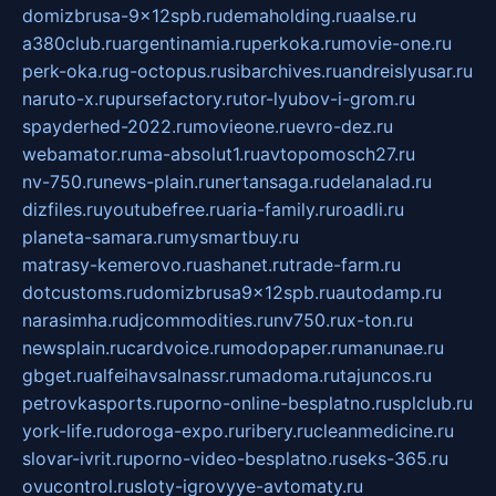
domizbrusa-9x12spb.ru
demaholding.ru
aalse.ru
a380club.ru
argentinamia.ru
perkoka.ru
movie-one.ru
perk-oka.ru
g-octopus.ru
sibarchives.ru
andreislyusar.ru
naruto-x.ru
pursefactory.ru
tor-lyubov-i-grom.ru
spayderhed-2022.ru
movieone.ru
evro-dez.ru
webamator.ru
ma-absolut1.ru
avtopomosch27.ru
nv-750.ru
news-plain.ru
nertansaga.ru
delanalad.ru
dizfiles.ru
youtubefree.ru
aria-family.ru
roadli.ru
planeta-samara.ru
mysmartbuy.ru
matrasy-kemerovo.ru
ashanet.ru
trade-farm.ru
dotcustoms.ru
domizbrusa9x12spb.ru
autodamp.ru
narasimha.ru
djcommodities.ru
nv750.ru
x-ton.ru
newsplain.ru
cardvoice.ru
modopaper.ru
manunae.ru
gbget.ru
alfeihavsalnassr.ru
madoma.ru
tajuncos.ru
petrovkasports.ru
porno-online-besplatno.ru
splclub.ru
york-life.ru
doroga-expo.ru
ribery.ru
cleanmedicine.ru
slovar-ivrit.ru
porno-video-besplatno.ru
seks-365.ru
ovucontrol.ru
sloty-igrovyye-avtomaty.ru