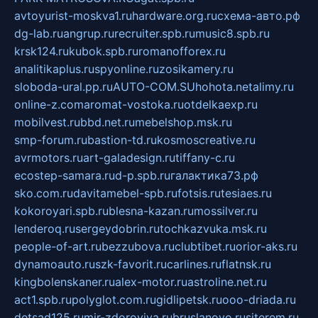
avtoyurist-moskva1.ru
hardware.org.ru
схема-авто.рф
dg-lab.ru
angrup.ru
recruiter.spb.ru
music8.spb.ru
krsk124.ru
kubok.spb.ru
romanofforex.ru
analitikaplus.ru
spyonline.ru
zosikamery.ru
sloboda-ural.pp.ru
AUTO-COM.SU
hohota.net
alimy.ru
online-z.com
aromat-vostoka.ru
otdelkaexp.ru
mobilvest.ru
bbd.net.ru
mebelshop.msk.ru
smp-forum.ru
bastion-td.ru
kosmoscreative.ru
avrmotors.ru
art-galadesign.ru
tiffany-c.ru
ecostep-samara.ru
d-p.spb.ru
галактика73.рф
sko.com.ru
davitamebel-spb.ru
fotsis.ru
tesiaes.ru
kokoroyari.spb.ru
blesna-kazan.ru
mossilver.ru
lenderoq.ru
sergeydobrin.ru
tochkazvuka.msk.ru
people-of-art.ru
bezzubova.ru
clubtibet.ru
orior-aks.ru
dynamoauto.ru
szk-favorit.ru
carlines.ru
flatnsk.ru
kingbolenskaner.ru
alex-motor.ru
astroline.net.ru
act1.spb.ru
polyglot.com.ru
gidlipetsk.ru
ooo-driada.ru
detsad125.ru
mir-zdoroviya.ru
bruslanovo.ru
siterem.ru