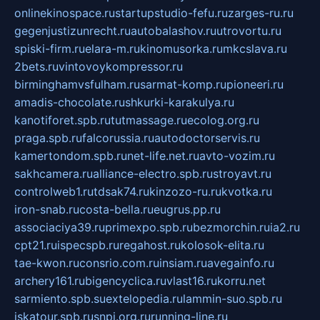
onlinekinospace.ru
startupstudio-fefu.ru
zarges-ru.ru
gegenjustizunrecht.ru
autobalashov.ru
utrovortu.ru
spiski-firm.ru
elara-m.ru
kinomusorka.ru
mkcslava.ru
2bets.ru
vintovoykompressor.ru
birminghamvsfulham.ru
sarmat-komp.ru
pioneeri.ru
amadis-chocolate.ru
shkurki-karakulya.ru
kanotiforet.spb.ru
tutmassage.ru
ecolog.org.ru
praga.spb.ru
falcorussia.ru
autodoctorservis.ru
kamertondom.spb.ru
net-life.net.ru
avto-vozim.ru
sakhcamera.ru
alliance-electro.spb.ru
stroyavt.ru
controlweb1.ru
tdsak74.ru
kinzozo-ru.ru
kvotka.ru
iron-snab.ru
costa-bella.ru
eugrus.pp.ru
associaciya39.ru
primexpo.spb.ru
bezmorchin.ru
ia2.ru
cpt21.ru
ispecspb.ru
regahost.ru
kolosok-elita.ru
tae-kwon.ru
consrio.com.ru
insiam.ru
avegainfo.ru
archery161.ru
bigencyclica.ru
vlast16.ru
korru.net
sarmiento.spb.su
extelopedia.ru
lammin-suo.spb.ru
iskatour.spb.ru
snpi.org.ru
running-line.ru