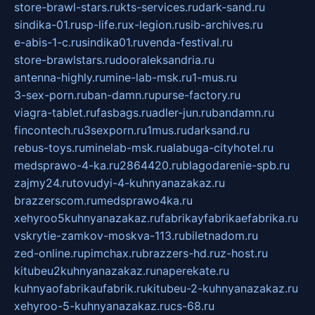
store-brawl-stars.ru
kts-services.ru
dark-sand.ru
sindika-01.ru
sp-life.ru
x-legion.ru
sib-archives.ru
e-abis-1-c.ru
sindika01.ru
venda-festival.ru
store-brawlstars.ru
dooraleksandria.ru
antenna-highly.ru
mine-lab-msk.ru
1-mus.ru
3-sex-porn.ru
ban-damn.ru
purse-factory.ru
viagra-tablet.ru
fasbags.ru
adler-jun.ru
bandamn.ru
fincontech.ru
3sexporn.ru
1mus.ru
darksand.ru
rebus-toys.ru
minelab-msk.ru
alabuga-cityhotel.ru
medsprawo-4-ka.ru
2864420.ru
blagodarenie-spb.ru
zajmy24.ru
tovudyi-4-kuhnyanazakaz.ru
brazzerscom.ru
medsprawo4ka.ru
xehyroo5kuhnyanazakaz.ru
fabrikayfabrikaefabrika.ru
vskrytie-zamkov-moskva-113.ru
biletnadom.ru
zed-online.ru
pimchax.ru
brazzers-hd.ru
z-host.ru
kitubeu2kuhnyanazakaz.ru
naperekate.ru
kuhnyaofabrikaufabrik.ru
kitubeu-2-kuhnyanazakaz.ru
xehyroo-5-kuhnyanazakaz.ru
cs-68.ru