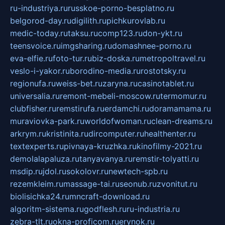
ru-industriya.ru
russkoe-porno-besplatno.ru
belgorod-day.ru
digilith.ru
pichkurovlab.ru
medic-today.ru
taksu.ru
comp123.ru
don-ykt.ru
teensvoice.ru
imgsharing.ru
domashnee-porno.ru
eva-elfie.ru
foto-tur.ru
biz-doska.ru
metropoltravel.ru
veslo-i-yakor.ru
borodino-media.ru
rostotsky.ru
regionufa.ru
weiss-bet.ru
zaryna.ru
casinotablet.ru
universalia.ru
remont-mebeli-moscow.ru
termomur.ru
clubfisher.ru
remstirufa.ru
erdamchi.ru
doramamama.ru
muraviovka-park.ru
worldofwoman.ru
clean-dreams.ru
arkrym.ru
kristinita.ru
dircomputer.ru
healthenter.ru
textexperts.ru
pivnaya-kruzhka.ru
kinofilmy-2021.ru
demolalapaluza.ru
tanyavanya.ru
remstir-tolyatti.ru
msdip.ru
jdol.ru
sokolovr.ru
newtech-spb.ru
rezemkleim.ru
massage-tai.ru
seonub.ru
zvonitut.ru
biolisichka24.ru
mncraft-download.ru
algoritm-sistema.ru
godflesh.ru
ru-industria.ru
zebra-tlt.ru
okna-proficom.ru
erynok.ru