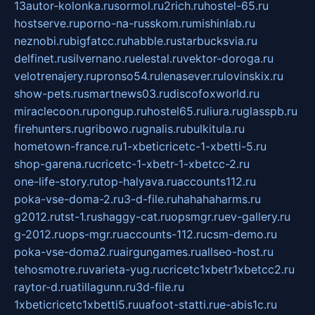
13autor-kolonka.ru
sormol.ru
2rich.ru
hostel-65.ru
hostserve.ru
porno-na-russkom.ru
mishinlab.ru
neznobi.ru
bigfatcc.ru
habble.ru
starbucksvia.ru
delfinet.ru
silvernano.ru
elestal.ru
vektor-doroga.ru
velotrenajery.ru
pronso54.ru
lenasever.ru
lovinskix.ru
show-pets.ru
smartnews03.ru
discofoxworld.ru
miraclecoon.ru
pongup.ru
hostel65.ru
liura.ru
glasspb.ru
firehunters.ru
gribowo.ru
gnalis.ru
bulkitula.ru
hometown-france.ru
1-xbeticricetc-1-xbetti-5.ru
shop-garena.ru
cricetc-1-xbetr-1-xbetcc-2.ru
one-life-story.ru
top-halyava.ru
accounts112.ru
poka-vse-doma-2.ru
3-d-file.ru
hahahaharms.ru
g2012.ru
tst-1.ru
shaggy-cat.ru
opsmgr.ru
ev-gallery.ru
g-2012.ru
ops-mgr.ru
accounts-112.ru
csm-demo.ru
poka-vse-doma2.ru
airgungames.ru
allseo-host.ru
tehosmotre.ru
varieta-yug.ru
cricetc1xbetr1xbetcc2.ru
raytor-d.ru
atillagunn.ru
3d-file.ru
1xbeticricetc1xbetti5.ru
uafoot-statti.ru
e-abis1c.ru