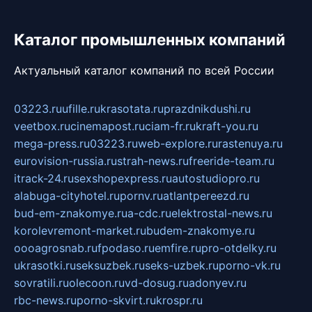
Каталог промышленных компаний
Актуальный каталог компаний по всей России
03223.ru
ufille.ru
krasotata.ru
prazdnikdushi.ru
veetbox.ru
cinemapost.ru
ciam-fr.ru
kraft-you.ru
mega-press.ru
03223.ru
web-explore.ru
rastenuya.ru
eurovision-russia.ru
strah-news.ru
freeride-team.ru
itrack-24.ru
sexshopexpress.ru
autostudiopro.ru
alabuga-cityhotel.ru
pornv.ru
atlantpereezd.ru
bud-em-znakomye.ru
a-cdc.ru
elektrostal-news.ru
korolevremont-market.ru
budem-znakomye.ru
oooagrosnab.ru
fpodaso.ru
emfire.ru
pro-otdelky.ru
ukrasotki.ru
seksuzbek.ru
seks-uzbek.ru
porno-vk.ru
sovratili.ru
olecoon.ru
vd-dosug.ru
adonyev.ru
rbc-news.ru
porno-skvirt.ru
krospr.ru