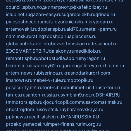
council.spb.ru
лодкипатриот.рф
kafekolizey.ru
iclub.net.ru
gazon-easy.ru
sugarepilekb.ru
grinox.ru
pylesostineco.ru
msts-ozarenie.ru
kameryjooan.ru
artemovskij.ru
dopler.spb.ru
aid70.ru
metall-perm.ru
ndm.msk.ru
ratingzooshop.ru
apiaccess.ru
globalautotrade.info
bezverhovskoe.ru
drsschool.ru
ZOOSMART.SPB.RU
dalakony.ru
medikijob.ru
remontt.spb.ru
photostudia.spb.ru
myragon.ru
terramia.ru
academy62.ru
gardengallereya.ru
rti.com.ru
artem-news.ru
biserinca.ru
krasnodarkurort.com
imshowtv.ru
mebel-v-tule.ru
mobtopik.ru
pcsecurity.net.ru
tool-sib.ru
multimetrunit.ru
sp-tour.ru
fan-cs.ru
santeh-russia.ru
symbian9.net.ru
DSHAIR.RU
tmmotors.spb.ru
xjocuricopii.com
musavtomat.msk.ru
obustrojdom.ru
sovetcik.ru
ybaranovskaya.ru
ppknews.ru
cult-alshei.ru
JAPANRUSSIA.RU
proekciyamebel.ru
imper-finans.ru
rim.org.ru