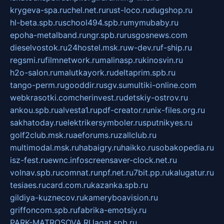
krygeva-spa.ru
chel.net.ru
rust-loco.ru
dugshop.ru
hl-beta.spb.ru
school494.spb.ru
mymubaby.ru
epoha-metalband.ru
ngr.spb.ru
rusgosnews.com
dieselvostok.ru
24hostel.msk.ru
w-dev.ru
f-ship.ru
regsmi.ru
filmnetwork.ru
malinasp.ru
kinosvin.ru
h2o-salon.ru
malutkayork.ru
deltaprim.spb.ru
tango-perm.ru
gooddir.ru
sgv.su
multiki-online.com
webkrasotki.com
cherinvest.ru
detskiy-ostrov.ru
ankou.spb.ru
alvesta1.ru
pdf-creator.ru
nix-files.org.ru
sakhatoday.ru
elektrikersymboler.ru
sputnikyes.ru
golf2club.msk.ru
aeforums.ru
zallclub.ru
multimodal.msk.ru
habaigry.ru
haikko.ru
sobakopedia.ru
isz-fest.ru
ewnc.info
screensaver-clock.net.ru
volnav.spb.ru
comnat.ru
npf.net.ru
7bit.pp.ru
kalugatur.ru
tesiaes.ru
card.com.ru
kazanka.spb.ru
gildiya-kuznecov.ru
kameryboavision.ru
griffoncom.spb.ru
fabrika-emotsiy.ru
PARK-MATROSOVA.RU
agat.spb.ru