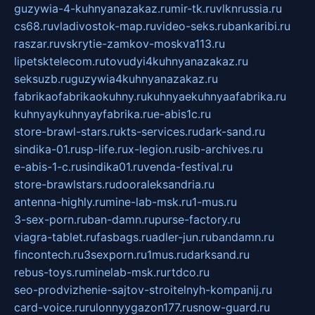
guzywia-4-kuhnyanazakaz.ru
mir-tk.ru
vlknrussia.ru
cs68.ru
vladivostok-map.ru
video-seks.ru
bankaribi.ru
raszar.ru
vskrytie-zamkov-moskva113.ru
lipetsktelecom.ru
tovudyi4kuhnyanazakaz.ru
seksuzb.ru
guzywia4kuhnyanazakaz.ru
fabrikaofabrikaokuhny.ru
kuhnyaekuhnyaafabrika.ru
kuhnyaykuhnyayfabrika.ru
e-abis1c.ru
store-brawl-stars.ru
kts-services.ru
dark-sand.ru
sindika-01.ru
sp-life.ru
x-legion.ru
sib-archives.ru
e-abis-1-c.ru
sindika01.ru
venda-festival.ru
store-brawlstars.ru
dooraleksandria.ru
antenna-highly.ru
mine-lab-msk.ru
1-mus.ru
3-sex-porn.ru
ban-damn.ru
purse-factory.ru
viagra-tablet.ru
fasbags.ru
adler-jun.ru
bandamn.ru
fincontech.ru
3sexporn.ru
1mus.ru
darksand.ru
rebus-toys.ru
minelab-msk.ru
rtdco.ru
seo-prodvizhenie-sajtov-stroitelnyh-kompanij.ru
card-voice.ru
rulonnyygazon177.ru
snow-guard.ru