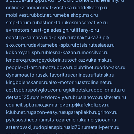
sloboda-ural.pp.ru
AUTO-COM.SU
hohota.net
alimy.ru
online-z.com
aromat-vostoka.ru
otdelkaexp.ru
mobilvest.ru
bbd.net.ru
mebelshop.msk.ru
smp-forum.ru
bastion-td.ru
kosmoscreative.ru
avrmotors.ru
art-galadesign.ru
tiffany-c.ru
ecostep-samara.ru
d-p.spb.ru
галактика73.рф
sko.com.ru
davitamebel-spb.ru
fotsis.ru
tesiaes.ru
kokoroyari.spb.ru
blesna-kazan.ru
mossilver.ru
lenderoq.ru
sergeydobrin.ru
tochkazvuka.msk.ru
people-of-art.ru
bezzubova.ru
clubtibet.ru
orior-aks.ru
dynamoauto.ru
szk-favorit.ru
carlines.ru
flatnsk.ru
kingbolenskaner.ru
alex-motor.ru
astroline.net.ru
act1.spb.ru
polyglot.com.ru
gidlipetsk.ru
ooo-driada.ru
detsad125.ru
mir-zdoroviya.ru
bruslanovo.ru
siterem.ru
council.spb.ru
лодкипатриот.рф
kafekolizey.ru
iclub.net.ru
gazon-easy.ru
sugarepilekb.ru
grinox.ru
pylesostineco.ru
msts-ozarenie.ru
kameryjooan.ru
artemovskij.ru
dopler.spb.ru
aid70.ru
metall-perm.ru