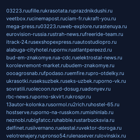
03223.ru
ufille.ru
krasotata.ru
prazdnikdushi.ru
veetbox.ru
cinemapost.ru
ciam-fr.ru
kraft-you.ru
mega-press.ru
03223.ru
web-explore.ru
rastenuya.ru
eurovision-russia.ru
strah-news.ru
freeride-team.ru
itrack-24.ru
sexshopexpress.ru
autostudiopro.ru
alabuga-cityhotel.ru
pornv.ru
atlantpereezd.ru
bud-em-znakomye.ru
a-cdc.ru
elektrostal-news.ru
korolevremont-market.ru
budem-znakomye.ru
oooagrosnab.ru
fpodaso.ru
emfire.ru
pro-otdelky.ru
ukrasotki.ru
seksuzbek.ru
seks-uzbek.ru
porno-vk.ru
sovratili.ru
olecoon.ru
vd-dosug.ru
adonyev.ru
rbc-news.ru
porno-skvirt.ru
krospr.ru
13autor-kolonka.ru
sormol.ru
2rich.ru
hostel-65.ru
hostserve.ru
porno-na-russkom.ru
mishinlab.ru
neznobi.ru
bigfatcc.ru
habble.ru
starbucksvia.ru
delfinet.ru
silvernano.ru
elestal.ru
vektor-doroga.ru
velotrenajery.ru
pronso54.ru
lenasever.ru
lovinskix.ru