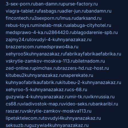
3-sex-porn.ru
ban-damn.ru
purse-factory.ru
viagra-tablet.ru
fasbags.ru
adler-jun.ru
bandamn.ru
fincontech.ru
3sexporn.ru
1mus.ru
darksand.ru
rebus-toys.ru
minelab-msk.ru
alabuga-cityhotel.ru
medsprawo-4-ka.ru
2864420.ru
blagodarenie-spb.ru
zajmy24.ru
tovudyi-4-kuhnyanazakaz.ru
brazzerscom.ru
medsprawo4ka.ru
xehyroo5kuhnyanazakaz.ru
fabrikayfabrikaefabrika.ru
vskrytie-zamkov-moskva-113.ru
biletnadom.ru
zed-online.ru
pimchax.ru
brazzers-hd.ru
z-host.ru
kitubeu2kuhnyanazakaz.ru
naperekate.ru
kuhnyaofabrikaufabrik.ru
kitubeu-2-kuhnyanazakaz.ru
xehyroo-5-kuhnyanazakaz.ru
cs-68.ru
guzywia-4-kuhnyanazakaz.ru
mir-tk.ru
vlknrussia.ru
cs68.ru
vladivostok-map.ru
video-seks.ru
bankaribi.ru
raszar.ru
vskrytie-zamkov-moskva113.ru
lipetsktelecom.ru
tovudyi4kuhnyanazakaz.ru
seksuzb.ru
guzywia4kuhnyanazakaz.ru