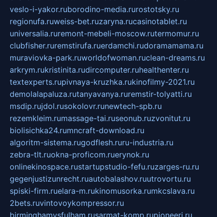
veslo-i-yakor.ru
borodino-media.ru
rostotsky.ru
regionufa.ru
weiss-bet.ru
zaryna.ru
casinotablet.ru
universalia.ru
remont-mebeli-moscow.ru
termomur.ru
clubfisher.ru
remstirufa.ru
erdamchi.ru
doramamama.ru
muraviovka-park.ru
worldofwoman.ru
clean-dreams.ru
arkrym.ru
kristinita.ru
dircomputer.ru
healthenter.ru
textexperts.ru
pivnaya-kruzhka.ru
kinofilmy-2021.ru
demolalapaluza.ru
tanyavanya.ru
remstir-tolyatti.ru
msdip.ru
jdol.ru
sokolovr.ru
newtech-spb.ru
rezemkleim.ru
massage-tai.ru
seonub.ru
zvonitut.ru
biolisichka24.ru
mncraft-download.ru
algoritm-sistema.ru
godflesh.ru
ru-industria.ru
zebra-tlt.ru
okna-proficom.ru
erynok.ru
onlinekinospace.ru
startupstudio-fefu.ru
zarges-ru.ru
gegenjustizunrecht.ru
autobalashov.ru
utrovortu.ru
spiski-firm.ru
elara-m.ru
kinomusorka.ru
mkcslava.ru
2bets.ru
vintovoykompressor.ru
birminghamvsfulham.ru
sarmat-komp.ru
pioneeri.ru