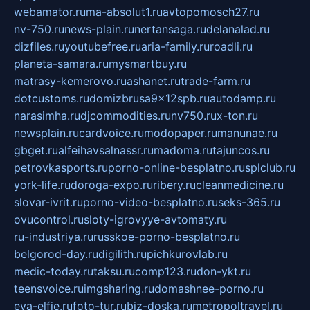
webamator.ru
ma-absolut1.ru
avtopomosch27.ru
nv-750.ru
news-plain.ru
nertansaga.ru
delanalad.ru
dizfiles.ru
youtubefree.ru
aria-family.ru
roadli.ru
planeta-samara.ru
mysmartbuy.ru
matrasy-kemerovo.ru
ashanet.ru
trade-farm.ru
dotcustoms.ru
domizbrusa9x12spb.ru
autodamp.ru
narasimha.ru
djcommodities.ru
nv750.ru
x-ton.ru
newsplain.ru
cardvoice.ru
modopaper.ru
manunae.ru
gbget.ru
alfeihavsalnassr.ru
madoma.ru
tajuncos.ru
petrovkasports.ru
porno-online-besplatno.ru
splclub.ru
york-life.ru
doroga-expo.ru
ribery.ru
cleanmedicine.ru
slovar-ivrit.ru
porno-video-besplatno.ru
seks-365.ru
ovucontrol.ru
sloty-igrovyye-avtomaty.ru
ru-industriya.ru
russkoe-porno-besplatno.ru
belgorod-day.ru
digilith.ru
pichkurovlab.ru
medic-today.ru
taksu.ru
comp123.ru
don-ykt.ru
teensvoice.ru
imgsharing.ru
domashnee-porno.ru
eva-elfie.ru
foto-tur.ru
biz-doska.ru
metropoltravel.ru