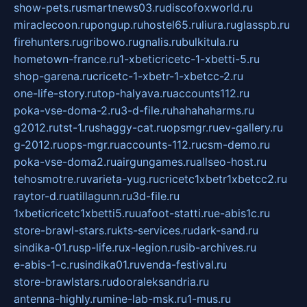
show-pets.ru
smartnews03.ru
discofoxworld.ru
miraclecoon.ru
pongup.ru
hostel65.ru
liura.ru
glasspb.ru
firehunters.ru
gribowo.ru
gnalis.ru
bulkitula.ru
hometown-france.ru
1-xbeticricetc-1-xbetti-5.ru
shop-garena.ru
cricetc-1-xbetr-1-xbetcc-2.ru
one-life-story.ru
top-halyava.ru
accounts112.ru
poka-vse-doma-2.ru
3-d-file.ru
hahahaharms.ru
g2012.ru
tst-1.ru
shaggy-cat.ru
opsmgr.ru
ev-gallery.ru
g-2012.ru
ops-mgr.ru
accounts-112.ru
csm-demo.ru
poka-vse-doma2.ru
airgungames.ru
allseo-host.ru
tehosmotre.ru
varieta-yug.ru
cricetc1xbetr1xbetcc2.ru
raytor-d.ru
atillagunn.ru
3d-file.ru
1xbeticricetc1xbetti5.ru
uafoot-statti.ru
e-abis1c.ru
store-brawl-stars.ru
kts-services.ru
dark-sand.ru
sindika-01.ru
sp-life.ru
x-legion.ru
sib-archives.ru
e-abis-1-c.ru
sindika01.ru
venda-festival.ru
store-brawlstars.ru
dooraleksandria.ru
antenna-highly.ru
mine-lab-msk.ru
1-mus.ru