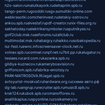
h2o-salon.ru
malutkayork.ru
deltaprim.spb.ru
tango-perm.ru
gooddir.ru
sgv.su
multiki-online.com
webkrasotki.com
cherinvest.ru
detskiy-ostrov.ru
ankou.spb.ru
alvesta1.ru
pdf-creator.ru
nix-files.org.ru
sakhatoday.ru
elektrikersymboler.ru
sputnikyes.ru
golf2club.msk.ru
aeforums.ru
zallclub.ru
multimodal.msk.ru
habaigry.ru
haikko.ru
sobakopedia.ru
isz-fest.ru
ewnc.info
screensaver-clock.net.ru
volnav.spb.ru
comnat.ru
npf.net.ru
7bit.pp.ru
kalugatur.ru
tesiaes.ru
card.com.ru
kazanka.spb.ru
gildiya-kuznecov.ru
kameryboavision.ru
griffoncom.spb.ru
fabrika-emotsiy.ru
PARK-MATROSOVA.RU
agat.spb.ru
avtoyurist-moskva1.ru
hardware.org.ru
схема-авто.рф
dg-lab.ru
angrup.ru
recruiter.spb.ru
music8.spb.ru
krsk124.ru
kubok.spb.ru
romanofforex.ru
analitikaplus.ru
spyonline.ru
zosikamery.ru