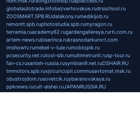
ndm.msk.ru
ratingzooshop.ru
apiaccess.ru
globalautotrade.info
bezverhovskoe.ru
drsschool.ru
ZOOSMART.SPB.RU
dalakony.ru
medikijob.ru
remontt.spb.ru
photostudia.spb.ru
myragon.ru
terramia.ru
academy62.ru
gardengallereya.ru
rti.com.ru
artem-news.ru
biserinca.ru
krasnodarkurort.com
imshowtv.ru
mebel-v-tule.ru
mobtopik.ru
pcsecurity.net.ru
tool-sib.ru
multimetrunit.ru
sp-tour.ru
fan-cs.ru
santeh-russia.ru
symbian9.net.ru
DSHAIR.RU
tmmotors.spb.ru
xjocuricopii.com
musavtomat.msk.ru
obustrojdom.ru
sovetcik.ru
ybaranovskaya.ru
ppknews.ru
cult-alshei.ru
JAPANRUSSIA.RU
proekciyamebel.ru
imper-finans.ru
rim.org.ru
glamourai.ru
brassminus.ru
zabor-pro.ru
ftn.pp.ru
dorogoe58.ru
laimengpacker.ru
kuzova-zapchasti.ru
sageerp.ru
taxodrom.ru
dsrazvitie.ru
hardcity.net.ru
ratinghomegames.ru
topservice25.ru
gubernyan.ru
gtglasslined.ru
ii4.ru
tssport.spb.ru
andorra24.com