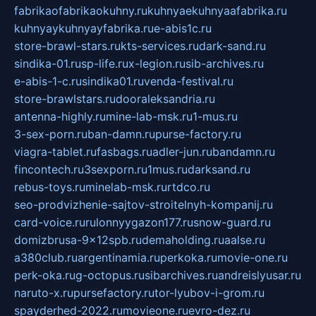
fabrikaofabrikaokuhny.ru
kuhnyaekuhnyaafabrika.ru
kuhnyaykuhnyayfabrika.ru
e-abis1c.ru
store-brawl-stars.ru
kts-services.ru
dark-sand.ru
sindika-01.ru
sp-life.ru
x-legion.ru
sib-archives.ru
e-abis-1-c.ru
sindika01.ru
venda-festival.ru
store-brawlstars.ru
dooraleksandria.ru
antenna-highly.ru
mine-lab-msk.ru
1-mus.ru
3-sex-porn.ru
ban-damn.ru
purse-factory.ru
viagra-tablet.ru
fasbags.ru
adler-jun.ru
bandamn.ru
fincontech.ru
3sexporn.ru
1mus.ru
darksand.ru
rebus-toys.ru
minelab-msk.ru
rtdco.ru
seo-prodvizhenie-sajtov-stroitelnyh-kompanij.ru
card-voice.ru
rulonnyygazon177.ru
snow-guard.ru
domizbrusa-9x12spb.ru
demaholding.ru
aalse.ru
a380club.ru
argentinamia.ru
perkoka.ru
movie-one.ru
perk-oka.ru
g-octopus.ru
sibarchives.ru
andreislyusar.ru
naruto-x.ru
pursefactory.ru
tor-lyubov-i-grom.ru
spayderhed-2022.ru
movieone.ru
evro-dez.ru