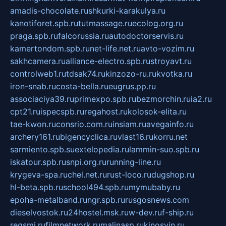
amadis-chocolate.ru
shkurki-karakulya.ru
kanotiforet.spb.ru
tutmassage.ru
ecolog.org.ru
praga.spb.ru
falcorussia.ru
autodoctorservis.ru
kamertondom.spb.ru
net-life.net.ru
avto-vozim.ru
sakhcamera.ru
alliance-electro.spb.ru
stroyavt.ru
controlweb1.ru
tdsak74.ru
kinzozo-ru.ru
kvotka.ru
iron-snab.ru
costa-bella.ru
eugrus.pp.ru
associaciya39.ru
primexpo.spb.ru
bezmorchin.ru
ia2.ru
cpt21.ru
ispecspb.ru
regahost.ru
kolosok-elita.ru
tae-kwon.ru
consrio.com.ru
insiam.ru
avegainfo.ru
archery161.ru
bigencyclica.ru
vlast16.ru
korru.net
sarmiento.spb.su
extelopedia.ru
lammin-suo.spb.ru
iskatour.spb.ru
snpi.org.ru
running-line.ru
krygeva-spa.ru
chel.net.ru
rust-loco.ru
dugshop.ru
hl-beta.spb.ru
school494.spb.ru
mymubaby.ru
epoha-metalband.ru
ngr.spb.ru
rusgosnews.com
dieselvostok.ru
24hostel.msk.ru
w-dev.ru
f-ship.ru
regsmi.ru
filmnetwork.ru
malinasp.ru
kinosvin.ru