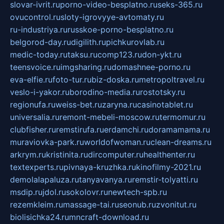
slovar-ivrit.ru
porno-video-besplatno.ru
seks-365.ru
ovucontrol.ru
sloty-igrovyye-avtomaty.ru
ru-industriya.ru
russkoe-porno-besplatno.ru
belgorod-day.ru
digilith.ru
pichkurovlab.ru
medic-today.ru
taksu.ru
comp123.ru
don-ykt.ru
teensvoice.ru
imgsharing.ru
domashnee-porno.ru
eva-elfie.ru
foto-tur.ru
biz-doska.ru
metropoltravel.ru
veslo-i-yakor.ru
borodino-media.ru
rostotsky.ru
regionufa.ru
weiss-bet.ru
zaryna.ru
casinotablet.ru
universalia.ru
remont-mebeli-moscow.ru
termomur.ru
clubfisher.ru
remstirufa.ru
erdamchi.ru
doramamama.ru
muraviovka-park.ru
worldofwoman.ru
clean-dreams.ru
arkrym.ru
kristinita.ru
dircomputer.ru
healthenter.ru
textexperts.ru
pivnaya-kruzhka.ru
kinofilmy-2021.ru
demolalapaluza.ru
tanyavanya.ru
remstir-tolyatti.ru
msdip.ru
jdol.ru
sokolovr.ru
newtech-spb.ru
rezemkleim.ru
massage-tai.ru
seonub.ru
zvonitut.ru
biolisichka24.ru
mncraft-download.ru