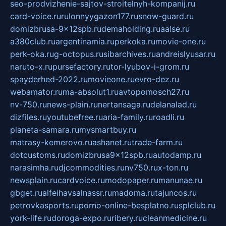
seo-prodvizhenie-sajtov-stroitelnyh-kompanij.ru
card-voice.ru
rulonnyygazon177.ru
snow-guard.ru
domizbrusa-9x12spb.ru
demaholding.ru
aalse.ru
a380club.ru
argentinamia.ru
perkoka.ru
movie-one.ru
perk-oka.ru
g-octopus.ru
sibarchives.ru
andreislyusar.ru
naruto-x.ru
pursefactory.ru
tor-lyubov-i-grom.ru
spayderhed-2022.ru
movieone.ru
evro-dez.ru
webamator.ru
ma-absolut1.ru
avtopomosch27.ru
nv-750.ru
news-plain.ru
nertansaga.ru
delanalad.ru
dizfiles.ru
youtubefree.ru
aria-family.ru
roadli.ru
planeta-samara.ru
mysmartbuy.ru
matrasy-kemerovo.ru
ashanet.ru
trade-farm.ru
dotcustoms.ru
domizbrusa9x12spb.ru
autodamp.ru
narasimha.ru
djcommodities.ru
nv750.ru
x-ton.ru
newsplain.ru
cardvoice.ru
modopaper.ru
manunae.ru
gbget.ru
alfeihavsalnassr.ru
madoma.ru
tajuncos.ru
petrovkasports.ru
porno-online-besplatno.ru
splclub.ru
york-life.ru
doroga-expo.ru
ribery.ru
cleanmedicine.ru