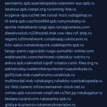
sarmiento.spb.su
extelopedia.ru
lammin-suo.spb.ru
iskatour.spb.ru
snpi.org.ru
running-line.ru
krygeva-spa.ru
chel.net.ru
rust-loco.ru
dugshop.ru
hl-beta.spb.ru
school494.spb.ru
mymubaby.ru
epoha-metalband.ru
ngr.spb.ru
rusgosnews.com
dieselvostok.ru
24hostel.msk.ru
w-dev.ru
f-ship.ru
regsmi.ru
filmnetwork.ru
malinasp.ru
kinosvin.ru
h2o-salon.ru
malutkayork.ru
deltaprim.spb.ru
tango-perm.ru
gooddir.ru
sgv.su
multiki-online.com
webkrasotki.com
cherinvest.ru
detskiy-ostrov.ru
ankou.spb.ru
alvesta1.ru
pdf-creator.ru
nix-files.org.ru
sakhatoday.ru
elektrikersymboler.ru
sputnikyes.ru
golf2club.msk.ru
aeforums.ru
zallclub.ru
multimodal.msk.ru
habaigry.ru
haikko.ru
sobakopedia.ru
isz-fest.ru
ewnc.info
screensaver-clock.net.ru
volnav.spb.ru
comnat.ru
npf.net.ru
7bit.pp.ru
kalugatur.ru
tesiaes.ru
card.com.ru
kazanka.spb.ru
gildiya-kuznecov.ru
kameryboavision.ru