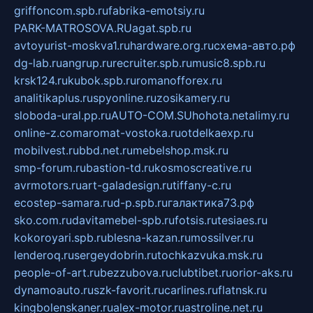
griffoncom.spb.ru
fabrika-emotsiy.ru
PARK-MATROSOVA.RU
agat.spb.ru
avtoyurist-moskva1.ru
hardware.org.ru
схема-авто.рф
dg-lab.ru
angrup.ru
recruiter.spb.ru
music8.spb.ru
krsk124.ru
kubok.spb.ru
romanofforex.ru
analitikaplus.ru
spyonline.ru
zosikamery.ru
sloboda-ural.pp.ru
AUTO-COM.SU
hohota.net
alimy.ru
online-z.com
aromat-vostoka.ru
otdelkaexp.ru
mobilvest.ru
bbd.net.ru
mebelshop.msk.ru
smp-forum.ru
bastion-td.ru
kosmoscreative.ru
avrmotors.ru
art-galadesign.ru
tiffany-c.ru
ecostep-samara.ru
d-p.spb.ru
галактика73.рф
sko.com.ru
davitamebel-spb.ru
fotsis.ru
tesiaes.ru
kokoroyari.spb.ru
blesna-kazan.ru
mossilver.ru
lenderoq.ru
sergeydobrin.ru
tochkazvuka.msk.ru
people-of-art.ru
bezzubova.ru
clubtibet.ru
orior-aks.ru
dynamoauto.ru
szk-favorit.ru
carlines.ru
flatnsk.ru
kingbolenskaner.ru
alex-motor.ru
astroline.net.ru