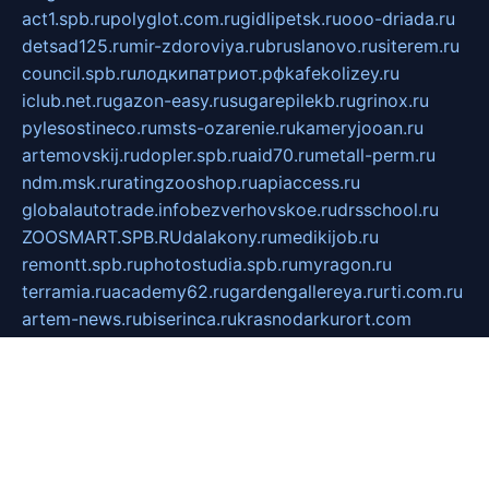
act1.spb.ru
polyglot.com.ru
gidlipetsk.ru
ooo-driada.ru
detsad125.ru
mir-zdoroviya.ru
bruslanovo.ru
siterem.ru
council.spb.ru
лодкипатриот.рф
kafekolizey.ru
iclub.net.ru
gazon-easy.ru
sugarepilekb.ru
grinox.ru
pylesostineco.ru
msts-ozarenie.ru
kameryjooan.ru
artemovskij.ru
dopler.spb.ru
aid70.ru
metall-perm.ru
ndm.msk.ru
ratingzooshop.ru
apiaccess.ru
globalautotrade.info
bezverhovskoe.ru
drsschool.ru
ZOOSMART.SPB.RU
dalakony.ru
medikijob.ru
remontt.spb.ru
photostudia.spb.ru
myragon.ru
terramia.ru
academy62.ru
gardengallereya.ru
rti.com.ru
artem-news.ru
biserinca.ru
krasnodarkurort.com
imshowtv.ru
mebel-v-tule.ru
mobtopik.ru
pcsecurity.net.ru
tool-sib.ru
multimetrunit.ru
sp-tour.ru
fan-cs.ru
santeh-russia.ru
symbian9.net.ru
DSHAIR.RU
tmmotors.spb.ru
xjocuricopii.com
musavtomat.msk.ru
obustrojdom.ru
sovetcik.ru
ybaranovskaya.ru
ppknews.ru
cult-alshei.ru
JAPANRUSSIA.RU