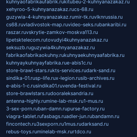
kuhnyaofabrikaufabrik.ru
kitubeu-2-kuhnyanazakaz.ru
xehyroo-5-kuhnyanazakaz.ru
cs-68.ru
guzywia-4-kuhnyanazakaz.ru
mir-tk.ru
vlknrussia.ru
cs68.ru
vladivostok-map.ru
video-seks.ru
bankaribi.ru
raszar.ru
vskrytie-zamkov-moskva113.ru
lipetsktelecom.ru
tovudyi4kuhnyanazakaz.ru
seksuzb.ru
guzywia4kuhnyanazakaz.ru
fabrikaofabrikaokuhny.ru
kuhnyaekuhnyaafabrika.ru
kuhnyaykuhnyayfabrika.ru
e-abis1c.ru
store-brawl-stars.ru
kts-services.ru
dark-sand.ru
sindika-01.ru
sp-life.ru
x-legion.ru
sib-archives.ru
e-abis-1-c.ru
sindika01.ru
venda-festival.ru
store-brawlstars.ru
dooraleksandria.ru
antenna-highly.ru
mine-lab-msk.ru
1-mus.ru
3-sex-porn.ru
ban-damn.ru
purse-factory.ru
viagra-tablet.ru
fasbags.ru
adler-jun.ru
bandamn.ru
fincontech.ru
3sexporn.ru
1mus.ru
darksand.ru
rebus-toys.ru
minelab-msk.ru
rtdco.ru