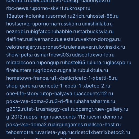
sovratili.ru
olecoon.ru
vd-dosug.ru
adonyev.ru
rbc-news.ru
porno-skvirt.ru
krospr.ru
13autor-kolonka.ru
sormol.ru
2rich.ru
hostel-65.ru
hostserve.ru
porno-na-russkom.ru
mishinlab.ru
neznobi.ru
bigfatcc.ru
habble.ru
starbucksvia.ru
delfinet.ru
silvernano.ru
elestal.ru
vektor-doroga.ru
velotrenajery.ru
pronso54.ru
lenasever.ru
lovinskix.ru
show-pets.ru
smartnews03.ru
discofoxworld.ru
miraclecoon.ru
pongup.ru
hostel65.ru
liura.ru
glasspb.ru
firehunters.ru
gribowo.ru
gnalis.ru
bulkitula.ru
hometown-france.ru
1-xbeticricetc-1-xbetti-5.ru
shop-garena.ru
cricetc-1-xbetr-1-xbetcc-2.ru
one-life-story.ru
top-halyava.ru
accounts112.ru
poka-vse-doma-2.ru
3-d-file.ru
hahahaharms.ru
g2012.ru
tst-1.ru
shaggy-cat.ru
opsmgr.ru
ev-gallery.ru
g-2012.ru
ops-mgr.ru
accounts-112.ru
csm-demo.ru
poka-vse-doma2.ru
airgungames.ru
allseo-host.ru
tehosmotre.ru
varieta-yug.ru
cricetc1xbetr1xbetcc2.ru