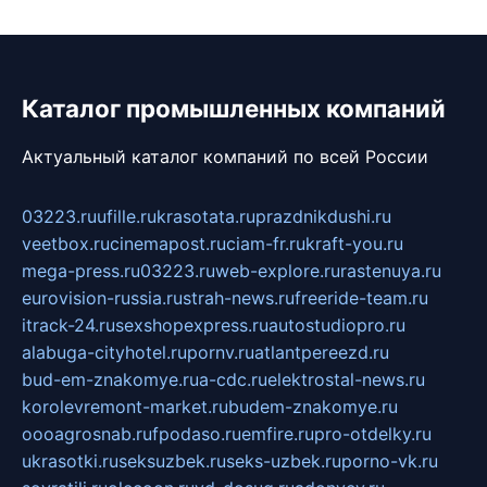
Каталог промышленных компаний
Актуальный каталог компаний по всей России
03223.ru
ufille.ru
krasotata.ru
prazdnikdushi.ru
veetbox.ru
cinemapost.ru
ciam-fr.ru
kraft-you.ru
mega-press.ru
03223.ru
web-explore.ru
rastenuya.ru
eurovision-russia.ru
strah-news.ru
freeride-team.ru
itrack-24.ru
sexshopexpress.ru
autostudiopro.ru
alabuga-cityhotel.ru
pornv.ru
atlantpereezd.ru
bud-em-znakomye.ru
a-cdc.ru
elektrostal-news.ru
korolevremont-market.ru
budem-znakomye.ru
oooagrosnab.ru
fpodaso.ru
emfire.ru
pro-otdelky.ru
ukrasotki.ru
seksuzbek.ru
seks-uzbek.ru
porno-vk.ru