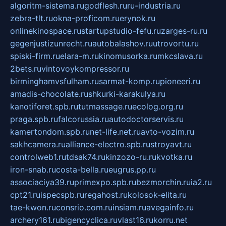
algoritm-sistema.ru
godflesh.ru
ru-industria.ru
zebra-tlt.ru
okna-proficom.ru
erynok.ru
onlinekinospace.ru
startupstudio-fefu.ru
zarges-ru.ru
gegenjustizunrecht.ru
autobalashov.ru
utrovortu.ru
spiski-firm.ru
elara-m.ru
kinomusorka.ru
mkcslava.ru
2bets.ru
vintovoykompressor.ru
birminghamvsfulham.ru
sarmat-komp.ru
pioneeri.ru
amadis-chocolate.ru
shkurki-karakulya.ru
kanotiforet.spb.ru
tutmassage.ru
ecolog.org.ru
praga.spb.ru
falcorussia.ru
autodoctorservis.ru
kamertondom.spb.ru
net-life.net.ru
avto-vozim.ru
sakhcamera.ru
alliance-electro.spb.ru
stroyavt.ru
controlweb1.ru
tdsak74.ru
kinzozo-ru.ru
kvotka.ru
iron-snab.ru
costa-bella.ru
eugrus.pp.ru
associaciya39.ru
primexpo.spb.ru
bezmorchin.ru
ia2.ru
cpt21.ru
ispecspb.ru
regahost.ru
kolosok-elita.ru
tae-kwon.ru
consrio.com.ru
insiam.ru
avegainfo.ru
archery161.ru
bigencyclica.ru
vlast16.ru
korru.net