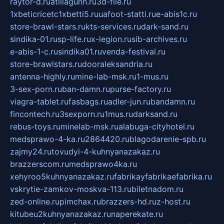
raytor-d.ru
atillagunn.ru
3d-file.ru
1xbeticricetc1xbetti5.ru
uafoot-statti.ru
e-abis1c.ru
store-brawl-stars.ru
kts-services.ru
dark-sand.ru
sindika-01.ru
sp-life.ru
x-legion.ru
sib-archives.ru
e-abis-1-c.ru
sindika01.ru
venda-festival.ru
store-brawlstars.ru
dooraleksandria.ru
antenna-highly.ru
mine-lab-msk.ru
1-mus.ru
3-sex-porn.ru
ban-damn.ru
purse-factory.ru
viagra-tablet.ru
fasbags.ru
adler-jun.ru
bandamn.ru
fincontech.ru
3sexporn.ru
1mus.ru
darksand.ru
rebus-toys.ru
minelab-msk.ru
alabuga-cityhotel.ru
medsprawo-4-ka.ru
2864420.ru
blagodarenie-spb.ru
zajmy24.ru
tovudyi-4-kuhnyanazakaz.ru
brazzerscom.ru
medsprawo4ka.ru
xehyroo5kuhnyanazakaz.ru
fabrikayfabrikaefabrika.ru
vskrytie-zamkov-moskva-113.ru
biletnadom.ru
zed-online.ru
pimchax.ru
brazzers-hd.ru
z-host.ru
kitubeu2kuhnyanazakaz.ru
naperekate.ru