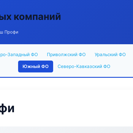
ых компаний
аш Профи
ро-Западный ФО
Приволжский ФО
Уральский ФО
Южный ФО
Северо-Кавказский ФО
фи