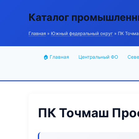
Каталог промышленн
Главная
»
Южный федеральный округ
» ПК Точм
🏠 Главная
Центральный ФО
Севе
ПК Точмаш Про