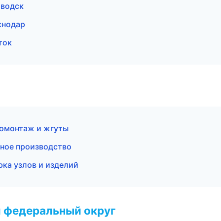
аводск
снодар
ток
ромонтаж и жгуты
ное производство
ка узлов и изделий
 федеральный округ