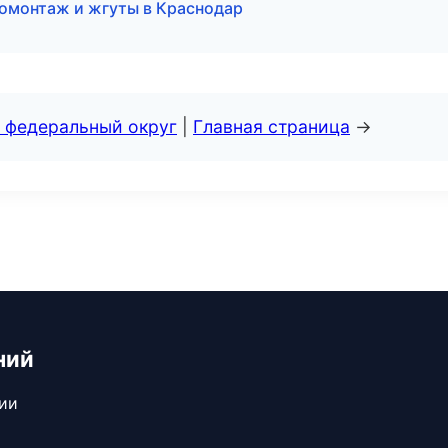
омонтаж и жгуты в Краснодар
 федеральный округ
|
Главная страница
→
ний
сии